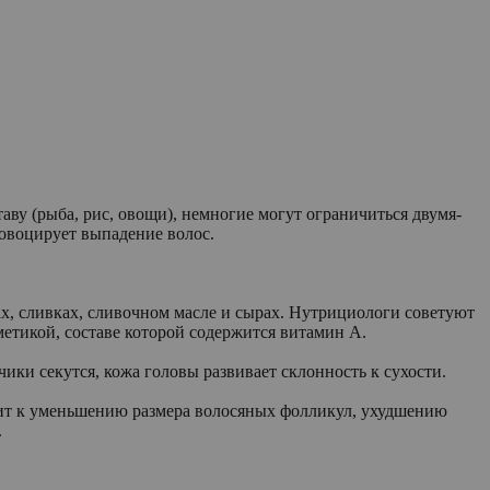
аву (рыба, рис, овощи), немногие могут ограничиться двумя-
ровоцирует выпадение волос.
х, сливках, сливочном масле и сырах. Нутрициологи советуют
метикой, составе которой содержится витамин А.
ики секутся, кожа головы развивает склонность к сухости.
дит к уменьшению размера волосяных фолликул, ухудшению
.