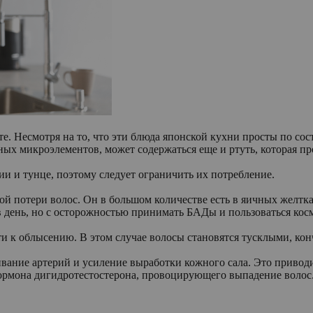
. Несмотря на то, что эти блюда японской кухни просты по сост
ых микроэлементов, может содержаться еще и ртуть, которая п
ии и тунце, поэтому следует ограничить их потребление.
й потери волос. Он в большом количестве есть в яичных желтка
в день, но с осторожностью принимать БАДы и пользоваться кос
и к облысению. В этом случае волосы становятся тусклыми, конч
ривание артерий и усиление выработки кожного сала. Это приво
ормона дигидротестостерона, провоцирующего выпадение волос