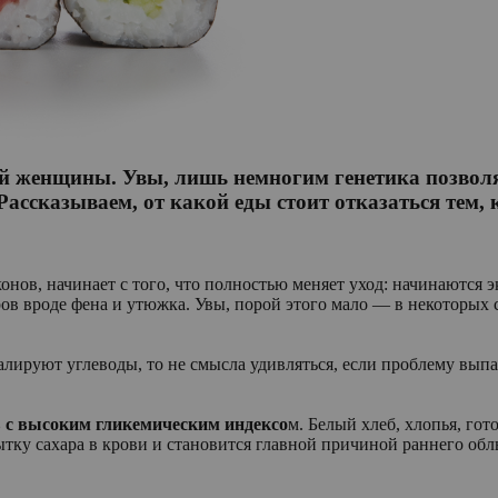
й женщины. Увы, лишь немногим генетика позвол
ассказываем, от какой еды стоит отказаться тем, 
конов, начинает с того, что полностью меняет уход: начинаются
ов вроде фена и утюжка. Увы, порой этого мало — в некоторых 
валируют углеводы, то не смысла удивляться, если проблему вы
 с высоким гликемическим индексо
м. Белый хлеб, хлопья, гот
ытку сахара в крови и становится главной причиной раннего об