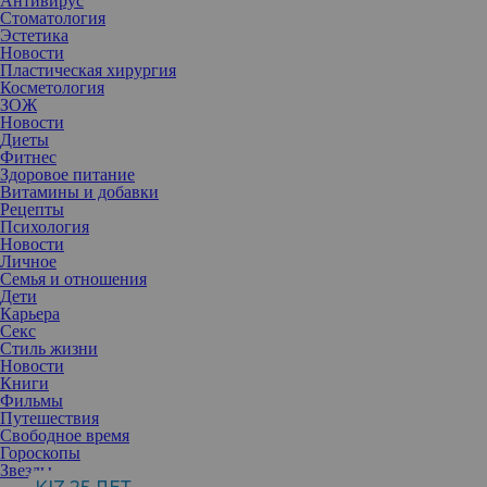
Антивирус
Стоматология
Эстетика
Новости
Пластическая хирургия
Косметология
ЗОЖ
Новости
Диеты
Фитнес
Здоровое питание
Витамины и добавки
Рецепты
Психология
Новости
Личное
Семья и отношения
Дети
Карьера
Перманентный макияж губ — это реальная возможность не
Секс
только обходиться без помады и выглядеть безупречно, но и
Стиль жизни
слегка скорректировать при этом их форму и объем. Узнаем,
Новости
какие нюансы имеет эта процедура и о чем нам следует знать
Книги
заранее.
Фильмы
Путешествия
Свободное время
Гороскопы
Перманентный макияж губ заключается в том, что красящий
Звезды
пигмент вводится в поверхностный слой кожи с помощью