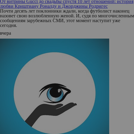
От витрины Gucci до свадьбы спустя 10 лет отношений: история
любви Криштиану Роналду и Джорджины Родригес
Почти десять лет поклонники ждали, когда футболист наконец
назовет свою возлюбленную женой. И, судя по многочисленным
сообщениям зарубежных СМИ, этот момент наступит уже
сегодня.
вчера