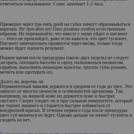
отмечаться покалывание. Сеанс занимает 1-2 часа.
Примерно через три-пять дней на губах начнут образовываться
корочки. Не трогайте их! Они должны отойти естественным
образом. Не переживайте, что вместе с ними уйдет и пигмент
— этого не произойдет, даже если кажется, что цвет тускнеет.
Пигмент окончательно проявится через месяц, только тогда
можно будет оценить результат.
Первое время после процедуры (около двух недель) не следует
загорать, посещать бассейн и сауну, пользоваться пилингом,
скрабом, выполнять инъекции красоты, трогать губы руками,
мочить или протирать их.
Долго ли, коротко ли
Перманентный макияж держится в среднем от года до трех. Это
зависит от многих нюансов и особенностей организма. Так,
например, на жирной коже он держится хуже и быстрее
светлеет. Скорее уходит он и при сильном иммунитете, который
не терпит лишнего и старается быстрее избавиться от
внедренной краски. В течение первого года после процедуры
цвет губ меняться не будет. Однако дальше он начнет тускнеть и
сходить на нет.