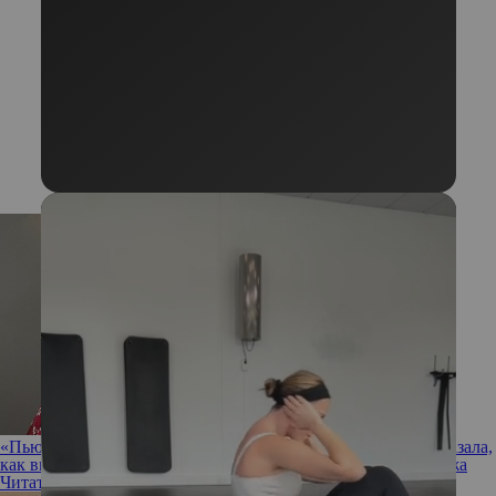
«Пью через трубочку и не целуюсь»: Алена Водонаева показала,
как выглядят губы после процедуры перманентного макияжа
Читать полностью