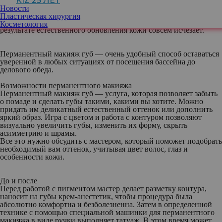
KIZ 25 ЛЕТ
специальной иглы. При этом он не попадает глубоко, как при
Новости
выполнении татуировки, поэтому остается под кожей не
Пластическая хирургия
навсегда, а лишь на время. Затем цвет постепенно светлеет и в
Косметология
результате естественного обновления кожи совсем исчезает.
Перманентный макияж губ — очень удобный способ оставаться
уверенной в любых ситуациях от посещения бассейна до
делового обеда.
Возможности перманентного макияжа
Перманентный макияж губ — услуга, которая позволяет забыть
о помаде и сделать губы такими, какими вы хотите. Можно
придать им деликатный естественный оттенок или дополнить
яркий образ. Игра с цветом и работа с контуром позволяют
визуально увеличить губы, изменить их форму, скрыть
асимметрию и шрамы.
Все это нужно обсудить с мастером, который поможет подобрать
необходимый вам оттенок, учитывая цвет волос, глаз и
особенности кожи.
До и после
Перед работой с пигментом мастер делает разметку контура,
наносит на губы крем-анестетик, чтобы процедура была
абсолютно комфортна и безболезненна. Затем в определенной
технике с помощью специальной машинки для перманентного
макияжа в виде ручки выполняет татуаж. В этом время может