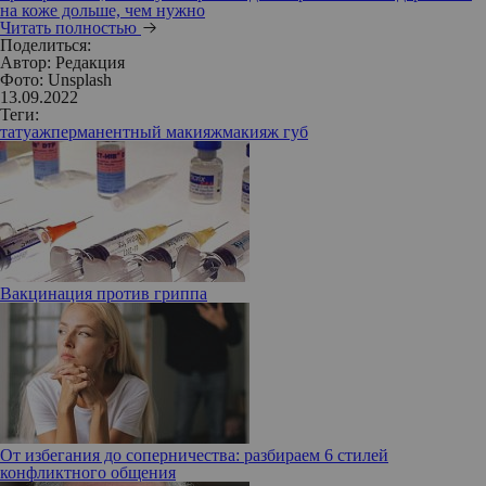
на коже дольше, чем нужно
Читать полностью
Поделиться:
Автор:
Редакция
Фото: Unsplash
13.09.2022
Теги:
татуаж
перманентный макияж
макияж губ
Вакцинация против гриппа
От избегания до соперничества: разбираем 6 стилей
конфликтного общения