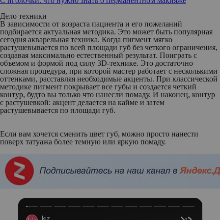
С иголочки: что нужно знать о перманентном макияже
Дело техники
В зависимости от возраста пациента и его пожеланий
подбирается актуальная методика. Это может быть популярная
сегодня
акварельная техника
. Когда пигмент мягко
растушевывается по всей площади губ без четкого ограничения,
создавая максимально естественный результат. Поиграть с
объемом и формой под силу
3D-технике
. Это достаточно
сложная процедура, при которой мастер работает с несколькими
оттенками, расставляя необходимые акценты. При
классической
методике
пигмент покрывает все губы и создается четкий
контур, будто вы только что нанесли помаду. И наконец,
контур
с растушевкой
: акцент делается на кайме и затем
растушевывается по площади губ.
Если вам хочется сменить цвет губ, можно просто нанести
поверх татуажа более темную или яркую помаду.