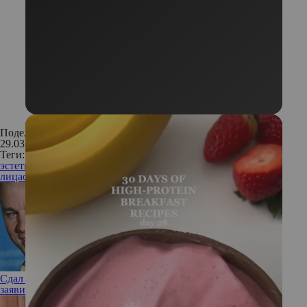
Поделиться:
29.03.2023
Теги:
эстетика
косметология
нитевой лифтинг
омоложение
лица
омоложение кожи
подтяжка лица
Сдал назад: в разгар романа с Зои Кравиц Ченнинг Татум
заявил, что не готов снова жениться