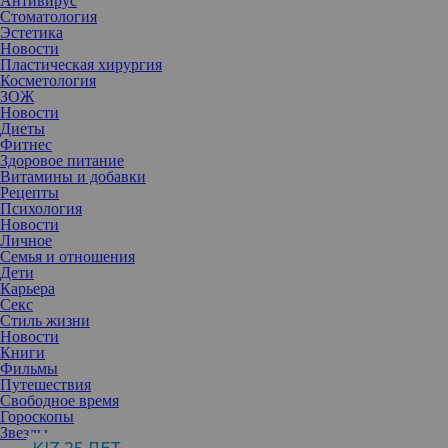
Антивирус
Стоматология
Эстетика
Новости
Пластическая хирургия
Косметология
ЗОЖ
Новости
Диеты
Фитнес
Здоровое питание
Витамины и добавки
Рецепты
Психология
Новости
Личное
Семья и отношения
Дети
Карьера
Секс
Иногда пациентке приходится отказывать в той или иной
Стиль жизни
процедуре – для ее же блага. Нитевой лифтинг здесь не
Новости
исключение, но надо уметь отделять правду от заблуждений.
Книги
Фильмы
Путешествия
Свободное время
Евгения Проскурнина
, врач-косметолог,
Гороскопы
сертифицированный тренер Aptos
Звезды