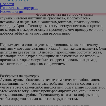
KIZ 25 ЛЕТ
Новости
Пластическая хирургия
Косметология
Чтобы ответить на вопрос «в каких
случаях нитевой лифтинг не сработает», я обратилась к
нескольким пациентам и коллегам-докторам, практикующим
методику Aptos. Лично для меня существует несколько причин,
по которым я скорее откажу в процедуре, чем проведу ее, но не
добьюсь эффекта, на который рассчитываю.
Первым делом стоит изучить противопоказания к нитевому
лифтингу, которые указаны в каждой памятке для пациента. Они
делятся на две группы. В первой перечислены обстоятельства,
делающие процедуру в принципе невозможной. Во второй –
причины, которые могут быть скорректированы, например,
лечением или проходят по со временем.
Разберемся на примерах
Аутоиммунные болезни, тяжелые соматические заболевания,
гемофилия, психические расстройства – если вы состоите на
учете у врача с какой-либо патологией, обязательно сообщите об
этом косметологу. Также проинформируйте его, если на теле
есть келоидные рубцы. Специалисту важна эта информация,
чтобы определить план вашего сотрудничества.