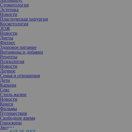
Антивирус
Стоматология
Эстетика
Новости
Пластическая хирургия
Косметология
ЗОЖ
Новости
Диеты
Фитнес
Здоровое питание
Витамины и добавки
Рецепты
Психология
Новости
Личное
Семья и отношения
Дети
Карьера
Секс
Стиль жизни
Новости
Книги
Фильмы
Путешествия
Свободное время
Гороскопы
Во-первых, нет гарантии, что такие мастера проходят серьезную
Звезды
образовательную подготовку по препарату, на котором они