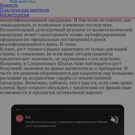
KIZ 25 ЛЕТ
работают, а значит, они в полной мере не владеют информацией
Новости
и о протоколе проведения процедуры, и возможных
Пластическая хирургия
противопоказаниях.
Косметология
Во-вторых, никто и никогда не даст гарантию безопасности
несертифицированной продукции. И тем более не ответит, как
ликвидировать ее возможные плачевные последствия.
Положительный долгосрочный результат от косметологической
процедуры может гарантировать только сертифицированная
продукция (от официальных поставщиков) в руках
квалифицированного врача. И точка.
Кстати, рост теневого рынка характерен не только для нашей
страны: к сожалению, во всем мире сегодня пациенты
предпочитают экономить, не задумываясь о последствиях.
Например, в Соединенных Штатах тоже наблюдается рост
бездумной экономии на врачах-косметологах и препаратах. И
часто эти решения оборачиваются для пациентов еще большими
расходами на исправление ущерба от некачественной
процедуры. Возможно, избежать этого удастся, если сами врачи
клиник будут открыто обсуждать с пациентами их финансовые
возможности и предлагать оптимальный вариант.