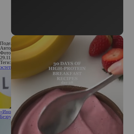
Поделиться:
Автор:
Редакция
Фото: Legion Media
29.11.2017
Теги:
эстетика
косметология
нелегальная косметология
«Иногда полезно разрешить себе ничего не делать»: Ирина
Безрукова не против прокрастинации