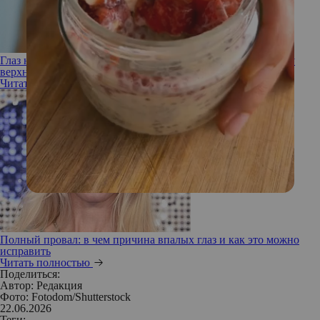
Глаз не открывается! Какие ошибки могут привести к птозу
верхнего века
Читать полностью
Полный провал: в чем причина впалых глаз и как это можно
исправить
Читать полностью
Поделиться:
Автор:
Редакция
Фото: Fotodom/Shutterstock
22.06.2026
Теги: