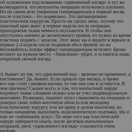
об осложнении под названием «удивленный взгляд» и тут же
возмущаются, что результаты операции получились плохими.
Но на самом деле умеренная гиперкоррекция в первый месяц
после пластики – это нормально. Это запланировано
пластическим хирургом. Просто он сделал запас, потому что
опытный врач знает: в первые недели после операции
приподнятые ткани немного опускаются. И чтобы они
опустились именно до желательного уровня, их нужно во время
пластики поднять с запасом. Этот запас вы и видите в зеркале в
первые 2-4 недели после поднятия лба и бровей, но не
беспокойтесь: вскоре эффект гиперкоррекции исчезнет. Брови
встанут на нужное место. «Удивление» уйдет, и останется лишь
открытый свежий взгляд.
А бывает ли так, что удивленный вид – явление не временное, а
постоянное?
Да, бывает. Если прошло три месяца, и брови
все еще стоят слишком высоко, то там они уже и останутся. В
чем причина? Скорее всего, в том, что неопытный хирург
подтянул ткани слишком сильно или не учел индивидуальную
анатомию. Возможно, пациент хотел сэкономить на операции и
доверил свою лобно-височную область или молодому
пластическому хирургу, или же врачу в целом опытному, но
только начавшему выполнять эндоскопическую подтяжку лба и
еще не «набившему руку». По мере того как пластический
хирург набирается опыта, после десятков выполненных
операций, риск «удивленного взгляда» становится очень
низким.