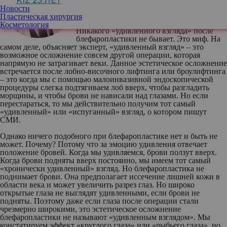
KIZ 25 ЛЕТ
«Института пластической хирургии»
Новости
Пластическая хирургия
Косметология
Никакого «удивленного взгляда» после
блефаропластики не бывает. Это миф. На
самом деле, объясняет эксперт, «удивленный взгляд» – это
возможное осложнение совсем другой операции, которая
напрямую не затрагивает веки. Данное эстетическое осложнение
встречается после лобно-височного лифтинга или броулифтинга
– это когда мы с помощью малоинвазивной эндоскопической
процедуры слегка подтягиваем лоб вверх, чтобы разгладить
морщины, и чтобы брови не нависали над глазами. Но если
перестараться, то мы действительно получим тот самый
«удивленный» или «испуганный» взгляд, о котором пишут
СМИ.
Однако ничего подобного при блефаропластике нет и быть не
может. Почему? Потому что за эмоцию удивления отвечает
положение бровей. Когда мы удивляемся, брови ползут вверх.
Когда брови подняты вверх постоянно, мы имеем тот самый
«хронически удивленный» взгляд. Но блефаропластика не
поднимает брови. Она предполагает иссечение лишней кожи в
области века и может увеличить разрез глаз. Но широко
открытые глаза не выглядят удивленными, если брови не
подняты. Поэтому даже если глаза после операции стали
чрезмерно широкими, это эстетическое осложнение
блефаропластики не называют «удивленным взглядом». Мы
констатируем эффект «круглого глаза» или «рыбьего глаза», но