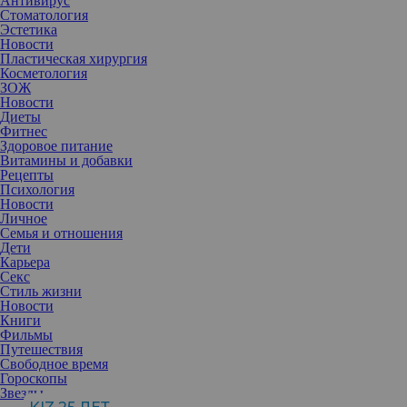
Антивирус
Стоматология
Эстетика
Новости
Пластическая хирургия
Косметология
ЗОЖ
Новости
Диеты
Фитнес
Здоровое питание
Витамины и добавки
Рецепты
Психология
Новости
Личное
Семья и отношения
Дети
Карьера
Секс
Доводилось ли вам слышать о том, как кто-то пошел на
Стиль жизни
блефаропластику, чтобы омолодить область глаз, а в результате
Новости
получил осложнение, которое называется «удивленный взгляд»?
Книги
Если да, вас просто ввели в заблуждение.
Фильмы
Путешествия
Свободное время
Гороскопы
Звезды
Никита Делецкий
, пластический хирург