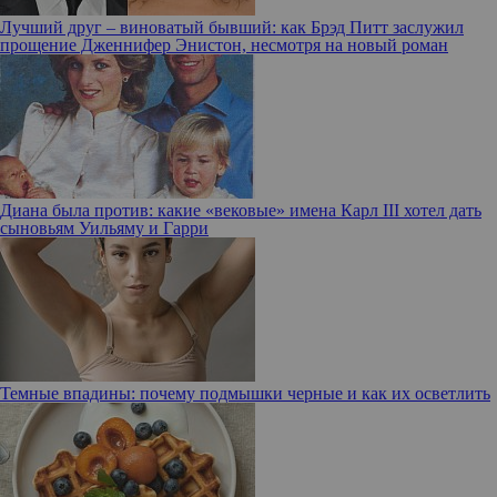
Лучший друг – виноватый бывший: как Брэд Питт заслужил
прощение Дженнифер Энистон, несмотря на новый роман
Диана была против: какие «вековые» имена Карл III хотел дать
сыновьям Уильяму и Гарри
Темные впадины: почему подмышки черные и как их осветлить