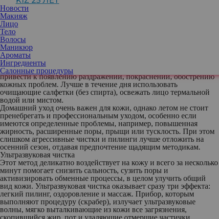
KIZ 25 ЛЕТ
двух раз в день. Но для этого достаточно использовать мягкие
Новости
очищающие средства, без агрессивных компонентов. В жаркую
Макияж
погоду многим хочется умываться чаще и активнее, применять
Лицо
скрабы и другие средства, чтобы тщательнее убрать все
Тело
загрязнения. Однако не стоит этим увлекаться. Агрессивные
Волосы
компоненты и активное механическое очищение (трение) могут
Маникюр
лишь спровоцировать защитную реакцию кожи и усилить
Ароматы
выделение жира. Кроме того, микроповреждения в результате
Ингредиенты
таких процедур и ослабление защитного слоя кожи могут
Салонные процедуры
привести к появлению раздражений, покраснений, обострению
кожных проблем. Лучше в течение дня использовать
очищающие салфетки (без спирта), освежать лицо термальной
водой или мистом.
Домашний уход очень важен для кожи, однако летом не стоит
пренебрегать и профессиональным уходом, особенно если
имеются определенные проблемы, например, повышенная
жирность, расширенные поры, прыщи или тусклость. При этом
слишком агрессивные чистки и пилинги лучше отложить на
осенний сезон, отдавая предпочтение щадящим методикам.
Ультразвуковая чистка
Этот метод деликатно воздействует на кожу и всего за несколько
минут помогает снизить сальность, сузить поры и
активизировать обменные процессы, в целом улучить общий
вид кожи. Ультразвуковая чистка оказывает сразу три эффекта:
легкий пилинг, оздоровление и массаж. Прибор, которым
выполняют процедуру (скрабер), излучает ультразвуковые
волны, мягко выталкивающие из кожи все загрязнения,
скопившийся жир, пот и удаляющие отмершие частички