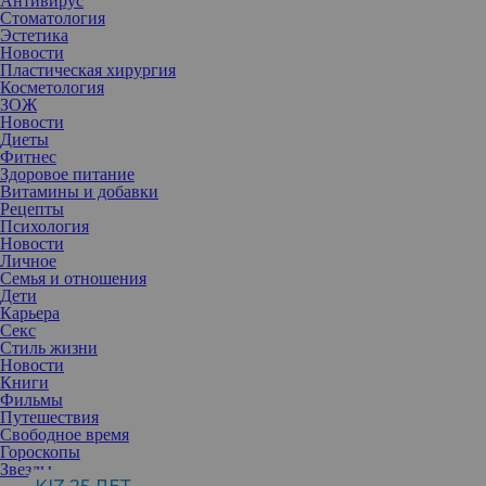
Антивирус
Стоматология
Эстетика
Новости
Пластическая хирургия
Косметология
ЗОЖ
Новости
Диеты
Фитнес
Здоровое питание
Витамины и добавки
Рецепты
Психология
Новости
Личное
Семья и отношения
Дети
Карьера
Секс
Считается, что летом лучше максимально оставить кожу в покое.
Стиль жизни
Однако это не относится к очищению.
Новости
Летняя погода провоцирует сальные железы работать более
Книги
интенсивно. Излишки кожного жира смешиваются с потом,
Фильмы
притягивают к себе загрязнения с большей сильной, а также
Путешествия
забивают поры. В результате повышаются риски появления
Свободное время
воспалительных процессов, прыщей, угрей.
Гороскопы
Очищать кожу летом, несмотря на то, используется ли
Звезды
декоративная косметика или нет, обязательно следует не менее