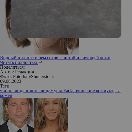
Водный пилинг: в чем секрет чистой и сияющей кожи
Читать полностью
Поделиться:
Автор:
Редакция
Фото: Fotodom/Shutterstock
09.08.2023
Теги:
чистка лица
пилинг лица
Hydra Facial
очищение кожи
уход за
кожей