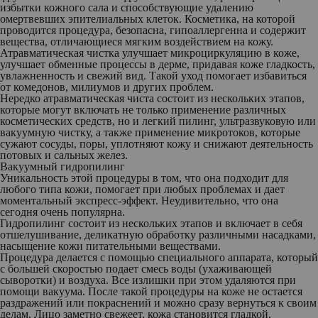
избытки кожного сала и способствующие удалению
омертвевших эпителиальных клеток. Косметика, на которой
проводится процедура, безопасна, гипоаллергенна и содержит
вещества, отличающиеся мягким воздействием на кожу.
Атравматическая чистка улучшает микроциркуляцию в коже,
улучшает обменные процессы в дерме, придавая коже гладкость,
увлажненность и свежий вид. Такой уход помогает избавиться
от комедонов, милиумов и других проблем.
Нередко атравматическая чиста состоит из нескольких этапов,
которые могут включать не только применение различных
косметических средств, но и легкий пилинг, ультразвуковую или
вакуумную чистку, а также применение микротоков, которые
сужают сосуды, поры, уплотняют кожу и снижают деятельность
потовых и сальных желез.
Вакуумный гидропилинг
Уникальность этой процедуры в том, что она подходит для
любого типа кожи, помогает при любых проблемах и дает
моментальный экспресс-эффект. Неудивительно, что она
сегодня очень популярна.
Гидропилинг состоит из нескольких этапов и включает в себя
отшелушивание, деликатную обработку различными насадками,
насыщение кожи питательными веществами.
Процедура делается с помощью специального аппарата, который
с большей скоростью подает смесь воды (ухаживающей
сыворотки) и воздуха. Все излишки при этом удаляются при
помощи вакуума. После такой процедуры на коже не остается
раздражений или покраснений и можно сразу вернуться к своим
делам. Лицо заметно свежеет, кожа становится гладкой,