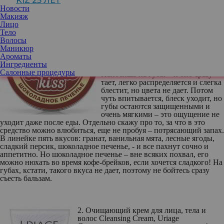
KIZ 25 ЛЕТ
Фото: instagram.com/yslbeauty/
Новости
Макияж
1. Масло для губ Extreme Kiss,
Лицо
Librederm
Тело
Питательное и смягчающее
Волосы
средство для губ в жестяной банке
Маникюр
на основе сразу нескольких масел:
Ароматы
минерального, кокосового и масла
Ингредиенты
Ши, обогащено витаминами А и Е.
Салонные процедуры
Наносишь на губы – и оно сразу
тает, легко распределяется и слегка
блестит, но цвета не дает. Потом
чуть впитывается, блеск уходит, но
губы остаются защищенными и
очень мягкими – это ощущение не
уходит даже после еды. Отдельно скажу про то, за что в это
средство можно влюбиться, еще не пробуя – потрясающий запах.
В линейке пять вкусов: гранат, ванильная мята, лесные ягоды,
сладкий персик, шоколадное печенье, - и все пахнут сочно и
аппетитно. Но шоколадное печенье – вне всяких похвал, его
можно нюхать во время кофе-брейков, если хочется сладкого! На
губах, кстати, такого вкуса не дает, поэтому не бойтесь сразу
съесть бальзам.
2. Очищающий крем для лица, тела и
волос Cleansing Cream, Uriage