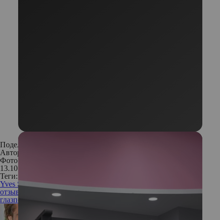
Поделиться:
Автор:
Анастасия Миронова
Фото: Архивы пресс-служб; Instagram
13.10.2017
Теги:
Yves Saint Laurent Beauté
Librederm
Uriage
крем для тела
отзыв
масло для губ
масло для губ отзыв
подводка для
глаз
подводка отзыв
лайнер