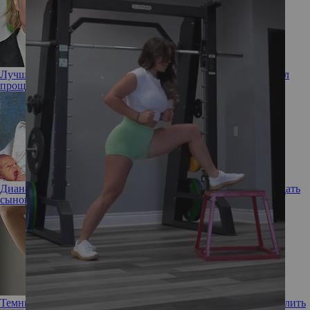
Лучший друг – виноватый бывший: как Брэд Питт заслужил
прощение Дженнифер Энистон, несмотря на новый роман
Диана была против: какие «вековые» имена Карл III хотел дать
сыновьям Уильяму и Гарри
Темные впадины: почему подмышки черные и как их осветлить