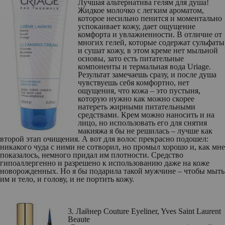
Лучшая альтернатива гелям для душа!
Жидкое молочко с легким ароматом,
которое несильно пенится и моментально
успокаивает кожу, дает ощущение
комфорта и увлажненности. В отличие от
многих гелей, которые содержат сульфаты
и сушат кожу, в этом креме нет мыльной
основы, зато есть питательные
компоненты и термальная вода Uriage.
Результат замечаешь сразу, и после душа
чувствуешь себя комфортно, нет
ощущения, что кожа – это пустыня,
которую нужно как можно скорее
натереть жирными питательными
средствами. Крем можно наносить и на
лицо, но использовать его для снятия
макияжа я бы не решилась – лучше как
второй этап очищения. А вот для волос прекрасно подошел:
никакого чуда с ними не сотворил, но промыл хорошо и, как мне
показалось, немного придал им плотности. Средство
гипоаллергенно и разрешено к использованию даже на коже
новорожденных. Но я бы подарила такой мужчине – чтобы мыть
им и тело, и голову, и не портить кожу.
3. Лайнер Couture Eyeliner, Yves Saint Laurent
Beaute