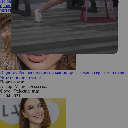
Не выщипанные, а прямые и обесцвеченные: как оформлять
брови этой весной
Читать полностью
В цветах Pantone: макияж и маникюр желтых и серых оттенков
Читать полностью
Поделиться:
Автор:
Мария Осьмачко
Фото: @electric_trim
12.04.2021