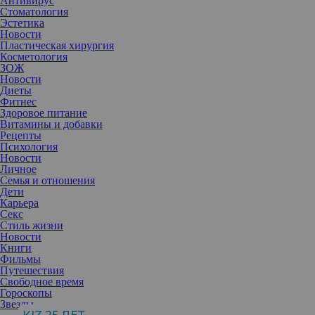
Антивирус
Стоматология
Эстетика
Новости
Пластическая хирургия
Косметология
ЗОЖ
Новости
Диеты
Фитнес
Здоровое питание
Витамины и добавки
Рецепты
Психология
Новости
Личное
Семья и отношения
Дети
Карьера
Секс
Стиль жизни
Новости
Книги
Фильмы
Путешествия
Свободное время
Мы всегда находимся в поисках интересных трендов в макияже.
Гороскопы
Последняя тенденция захватывает наши ленты: космический
Звезды
мейкап.