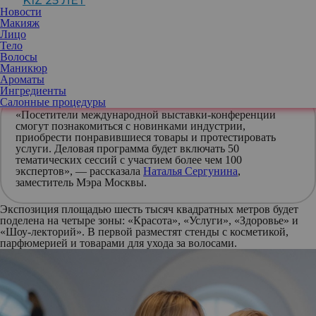
KIZ 25 ЛЕТ
Первая Московская неделя красоты пройдет с 9 по 12 декабря в
Новости
Центральном выставочном зале «Манеж». Свою продукцию на
Макияж
ней представят более 450 производителей косметики,
Лицо
парфюмерии и продуктов для здорового питания из России,
Тело
Турции, Китая, Казахстана, Белоруссии и других
Волосы
дружественных стран.
Маникюр
Вход на мероприятие бесплатный, по предварительной
Ароматы
регистрации
на сайте
проекта.
Ингредиенты
Салонные процедуры
«Посетители международной выставки-конференции
смогут познакомиться с новинками индустрии,
приобрести понравившиеся товары и протестировать
услуги. Деловая программа будет включать 50
тематических сессий с участием более чем 100
экспертов», — рассказала
Наталья Сергунина
,
заместитель Мэра Москвы.
Экспозиция площадью шесть тысяч квадратных метров будет
поделена на четыре зоны: «Красота», «Услуги», «Здоровье» и
«Шоу-лекторий». В первой разместят стенды с косметикой,
парфюмерией и товарами для ухода за волосами.