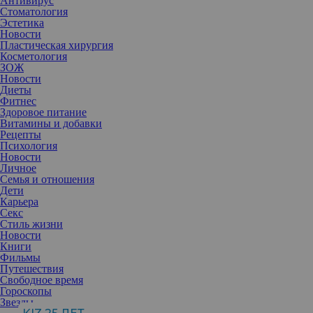
Антивирус
Стоматология
Эстетика
Новости
Пластическая хирургия
Косметология
ЗОЖ
Новости
Диеты
Фитнес
Здоровое питание
Витамины и добавки
Рецепты
Психология
Новости
Личное
Семья и отношения
Дети
Карьера
Секс
Выставка покажет, что отечественные производители
Стиль жизни
полностью заместили иностранные компании, покинувшие
Новости
российский рынок, во всех сегментах: от эконома до премиума.
Книги
Выставка должна помочь российским брендам найти не только
Фильмы
своих покупателей, но и точки сбыта в других странах, так как
Путешествия
участниками мероприятия станут байеры из других государств –
Свободное время
Китая, Индии, Кыргызстана и стран Африки. Российские
Гороскопы
производители пользуются сейчас большим интересом
Звезды
зарубежом.