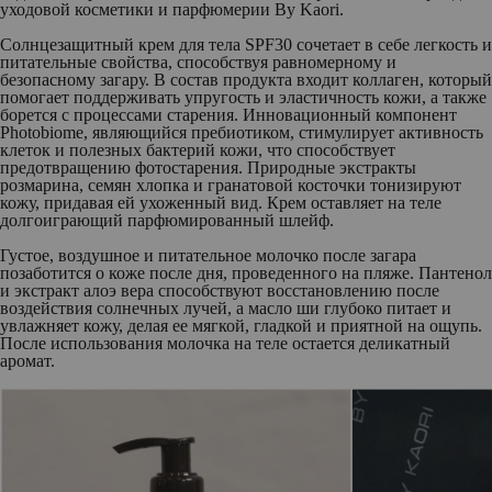
уходовой косметики и парфюмерии
By Kaori
.
Солнцезащитный крем для тела SPF30
сочетает в себе легкость и
питательные свойства, способствуя равномерному и
безопасному загару. В состав продукта входит коллаген, который
помогает поддерживать упругость и эластичность кожи, а также
борется с процессами старения. Инновационный компонент
Photobiome, являющийся пребиотиком, стимулирует активность
клеток и полезных бактерий кожи, что способствует
предотвращению фотостарения. Природные экстракты
розмарина, семян хлопка и гранатовой косточки тонизируют
кожу, придавая ей ухоженный вид. Крем оставляет на теле
долгоиграющий парфюмированный шлейф.
Густое, воздушное и питательное
молочко после загара
позаботится о коже после дня, проведенного на пляже. Пантенол
и экстракт алоэ вера способствуют восстановлению после
воздействия солнечных лучей, а масло ши глубоко питает и
увлажняет кожу, делая ее мягкой, гладкой и приятной на ощупь.
После использования молочка на теле остается деликатный
аромат.