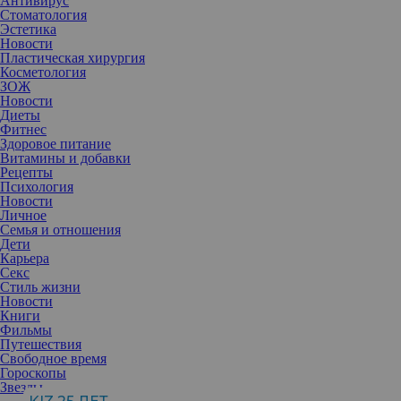
Антивирус
Стоматология
Эстетика
Новости
Пластическая хирургия
Косметология
ЗОЖ
Новости
Диеты
Фитнес
Здоровое питание
Витамины и добавки
Рецепты
Психология
Новости
Личное
Семья и отношения
Дети
Карьера
Секс
Стиль жизни
Новости
Книги
Любой этап ухода за кожей должен приносить удовольствие и
Фильмы
удовлетворенность результатом. Такой эффект дают новинки из
Путешествия
нашего обзора. Знакомьтесь!
Свободное время
Гороскопы
Приятные моменты
Звезды
Бренд натуральной косметики
Botavikos и эко-СМИ Vegetarian