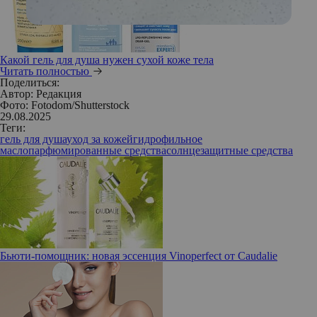
Какой гель для душа нужен сухой коже тела
Читать полностью
Поделиться:
Автор:
Редакция
Фото: Fotodom/Shutterstock
29.08.2025
Теги:
гель для душа
уход за кожей
гидрофильное
масло
парфюмированные средства
солнцезащитные средства
Бьюти-помощник: новая эссенция Vinoperfect от Caudalie