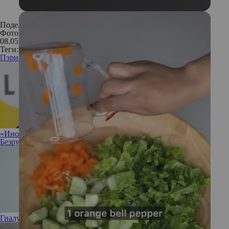
Поделиться:
Фото: Instagram
08.05.2017
Теги:
Пэрис Джексон
знаменитости
мода
стиль
красота
Calvin Klein
«Иногда полезно разрешить себе ничего не делать»: Ирина
Безрукова не против прокрастинации
Гиалуроновая кислота: полезна или вредна