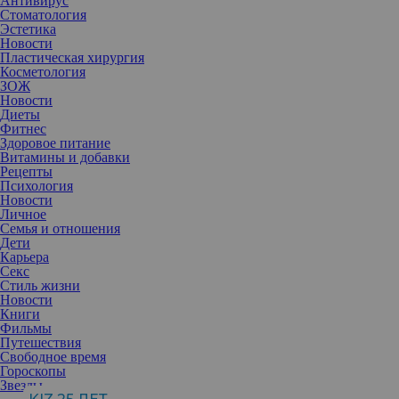
Антивирус
Стоматология
Эстетика
Новости
Пластическая хирургия
Косметология
ЗОЖ
Новости
Диеты
Фитнес
Здоровое питание
Витамины и добавки
Рецепты
Психология
Новости
Личное
Семья и отношения
Дети
Карьера
Секс
Стиль жизни
Публикация от Paris-Michael K. Jackson (@parisjackson)
Мар 20 2017 в 5:10 PDT
Новости
Книги
Фильмы
Единственная дочь короля поп-музыки делает действительно
Путешествия
феерическую карьеру. Начав воплощать свои планы всего
Свободное время
полгода назад, Пэрис успела добиться весьма впечатляющих
Гороскопы
успехов. Девушка снялась в сериале, попробовала силы в
Звезды
полнометражном фильме, заключила много миллионный