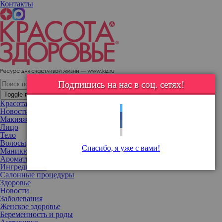
Контакты
Дочь Майкла Джексона стала лицом известного бренда
19-летняя Пэрис Джексон подписала выгодный контракт с
модным брендом Calvin Klein.
Подпишись на нас в соц. сетях!
Toggle navigation
Красота
Новости
Макияж
Лицо
Тело
Волосы
Спасибо, я уже с вами!
Маникюр
Ароматы
Ингредиенты
Салонные процедуры
Здоровье
Новости
Заболевания
Женское здоровье
Беременность и роды