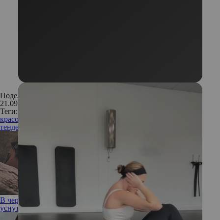
Поделиться:
21.09.2016
Теги:
красота
макияж
косметика
новинки
тренды осени
модные
тенденции
В черном, черном гамаке: как работает метод, помогающий
уснуть за 2 минуты