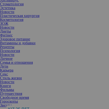
Антивирус
Стоматология
Эстетика
Новости
Пластическая хирургия
Косметология
ЗОЖ
Новости
Диеты
Фитнес
Здоровое питание
Витамины и добавки
Рецепты
Психология
Новости
Личное
Семья и отношения
Дети
Карьера
Секс
Стиль жизни
Новости
Книги
Фильмы
Путешествия
Свободное время
Уходовые средства осени
Гороскопы
Пронизывающий ветер и первые холода
Звезды
сильно раздражают кожу, привыкшую за