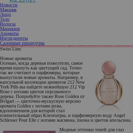
KIZ 25 ЛЕТ
лето к состоянию комфорта и отдыха.
Новости
Осенние новинки ухода предоставляют ей
Макияж
полный комплекс «услуг» для
Лицо
гармоничного пребывания в условиях
Тело
демисезонных неудобств. Мы точно
Волосы
поставим на свои ванные полки:
Маникюр
цитрусовый тоник Citrus Toner от Forte
Ароматы
Organics, смягчающий увлажняющий лосьон Biosource от
Ингредиенты
Biotherm, увлажняющий крем-сорбет Vinosource от Caudalie и
Салонные процедуры
крем для чувствительной кожи Aqua-Calm Cream Force Vitale от
Swiss Line.
Новые ароматы
Осенью, когда деревья пожелтели, самое
время пахнуть как цветущий сад. Точно
так же считают и парфюмеры, которые
выпустили новые ароматы. Например, в
капсульной коллекции ароматов 212 New
York Pills вы найдете нежнейшую 212 Vip
Rose с нотами цветов персикового
дерева. Попробуйте также Rose Goldea от
Bvlgari — цветочно-мускусную версию
аромата Goldea с нотами розы,
вдохновением для которой стал
пленительный образ ­Клеопатры, и парфюмерную воду Angel
Schlesser Pour Elle с нотами жасмина, пиона и цветов апельсина.
Модные оттенки теней для глаз