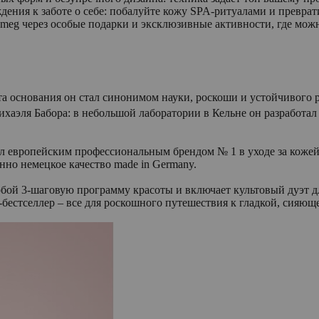
дения к заботе о себе: побалуйте кожу SPA-ритуалами и преврат
 Smeg через особые подарки и эксклюзивные активности, где мож
а основания он стал синонимом науки, роскоши и устойчивого 
Михаэля Бабора: в небольшой лаборатории в Кельне он разработ
тал европейским профессиональным брендом № 1 в уходе за коже
о немецкое качество made in Germany.
собой 3-шаговую программу красоты и включает культовый дуэт 
естселлер – все для роскошного путешествия к гладкой, сияюще