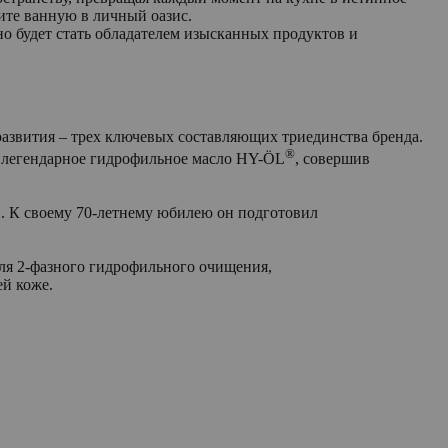
ите ванную в личный оазис.
но будет стать обладателем изысканных продуктов и
развития – трех ключевых составляющих триединства бренда.
®
ал легендарное гидрофильное масло HY-ÖL
, совершив
й. К своему 70-летнему юбилею он подготовил
для 2-фазного гидрофильного очищения,
й коже.