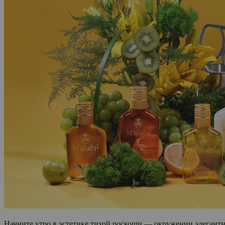
Начните утро в эстетике тихой роскоши — окружении элегантн