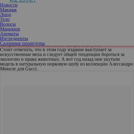
KIZ 25 ЛЕТ
идет об августовской обложке французского Vogue, поэтому
Новости
поклонники решили, что такой наряд был несколько
Макияж
преждевременным.
Лицо
Модные критики отметили, что французский Voguе, видимо,
Тело
решил нарушить стереотипы и пригласил для участия в съемках
Волосы
два раза подряд одну и ту же модель. Да и видеть шубу в разгар
Маникюр
лета тоже было весьма странно, хотя поклонники издания
Ароматы
предположили, что таким образом представители журнала
Ингредиенты
пытаются повысить интерес к осенне-зимним коллекциям,
Салонные процедуры
которые поступают в магазины как раз в августе.
Стоит отметить, что в этом году издание выступает за
искусственные меха и следует общей тенденции бороться за
экологию и права животных. А вот год назад они укутали
модель в натуральную норковую шубу из коллекции Алессандро
Микеле для Gucci.