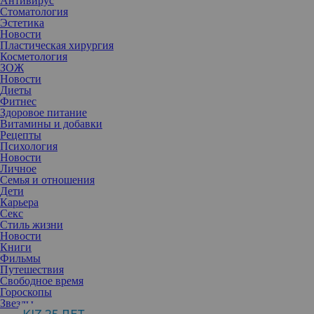
Антивирус
Стоматология
Эстетика
Новости
Пластическая хирургия
Косметология
ЗОЖ
Новости
Диеты
Фитнес
Здоровое питание
Витамины и добавки
Рецепты
Психология
Новости
Личное
Семья и отношения
Дети
Карьера
Секс
Стиль жизни
Новости
Публикация от Gisele Bündchen (@gisele)
Июл 8 2017 в 7:22 PDT
Книги
Фильмы
Путешествия
Только недавно бразильская модель Жизель Бюндхен позировала
Свободное время
Марио Тестино на бортике бассейна в солнечном Рио, а теперь
Гороскопы
фотографы Инез и Винуд решили закутать знаменитость в меха
Звезды
и снять вместе с живым кенгуру. Все бы ничего, вот только речь