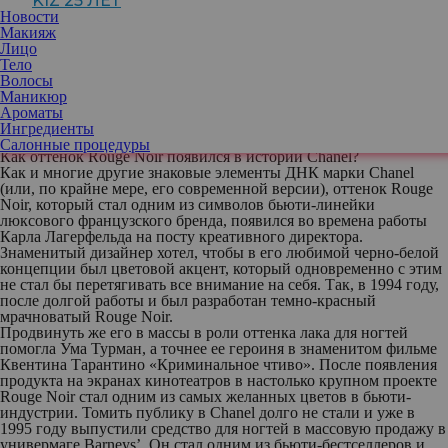
KIZ 25 ЛЕТ
которые активно интегрировали его и в гардероб, и в макияж, и
Новости
даже пробовали его в качестве цвета волос. Тем не менее, не все
Макияж
они знают, что цвет этот появился далеко не вчера. Его
Лицо
возникновением мы обязаны как раз бренду Chanel и их
Тело
фирменному Rouge Noir («красно-черный»), представляющему
Волосы
собой красную базу с небольшим добавлением черного, которую
Маникюр
нельзя назвать ни бордовым, ни коричневым. Вместе
Ароматы
вспоминаем, какую роль в истории Chanel сыграл оттенок и как
Ингредиенты
его используют сейчас.
Салонные процедуры
Как оттенок Rouge Noir появился в истории Chanel?
Как и многие другие знаковые элементы ДНК марки Chanel
(или, по крайне мере, его современной версии), оттенок Rouge
Noir, который стал одним из символов бьюти-линейки
люксового французского бренда, появился во времена работы
Карла Лагерфельда на посту креативного директора.
Знаменитый дизайнер хотел, чтобы в его любимой черно-белой
концепции был цветовой акцент, который одновременно с этим
не стал бы перетягивать все внимание на себя. Так, в 1994 году,
после долгой работы и был разработан темно-красный
мрачноватый Rouge Noir.
Продвинуть же его в массы в роли оттенка лака для ногтей
помогла Ума Турман, а точнее ее героиня в знаменитом фильме
Квентина Тарантино «Криминальное чтиво». После появления
продукта на экранах кинотеатров в настолько крупном проекте
Rouge Noir стал одним из самых желанных цветов в бьюти-
индустрии. Томить публику в Chanel долго не стали и уже в
1995 году выпустили средство для ногтей в массовую продажу в
универмаге Barneys’. Он стал одним из бьюти-бестселлеров и