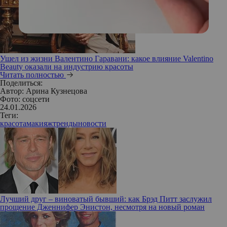
Ушел из жизни Валентино Гаравани: какое влияние Valentino
Beauty оказали на индустрию красоты
Читать полностью
Поделиться:
Автор:
Арина Кузнецова
Фото: соцсети
24.01.2026
Теги:
красота
макияж
тренды
новости
Лучший друг – виноватый бывший: как Брэд Питт заслужил
прощение Дженнифер Энистон, несмотря на новый роман