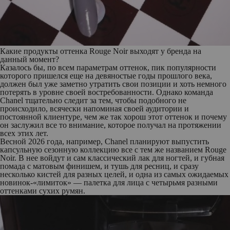
Какие продукты оттенка Rouge Noir выходят у бренда на
данный момент?
Казалось бы, по всем параметрам оттенок, пик популярности
которого пришелся еще на девяностые годы прошлого века,
должен был уже заметно утратить свои позиции и хоть немного
потерять в уровне своей востребованности. Однако команда
Chanel тщательно следит за тем, чтобы подобного не
происходило, всячески напоминая своей аудитории и
постоянной клиентуре, чем же так хорош этот оттенок и почему
он заслужил все то внимание, которое получал на протяжении
всех этих лет.
Весной 2026 года, например, Chanel планируют выпустить
капсульную сезонную коллекцию все с тем же названием Rouge
Noir. В нее войдут и сам классический лак для ногтей, и губная
помада с матовым финишем, и тушь для ресниц, и сразу
несколько кистей для разных целей, и одна из самых ожидаемых
новинок-«лимиток» — палетка для лица с четырьмя разными
оттенками сухих румян.