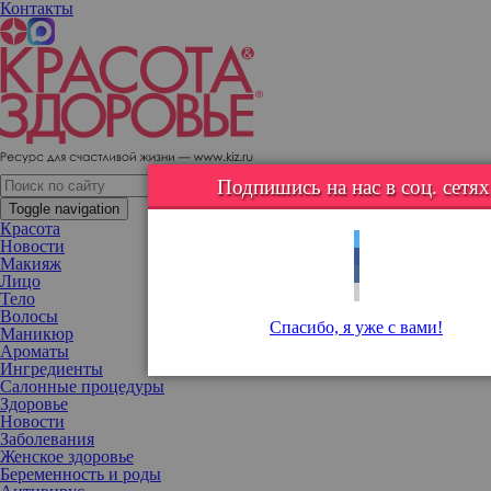
Контакты
Весенние тренды в маникюре от Nail Sunny
Топовый
nail-art
мастер Наталья
Баранова предлагает сразу
несколько новинок, оценить которые можно пока в ногтевой
Подпишись на нас в соц. сетях
студии
Nail Sunny
.
Toggle navigation
Красота
Новости
Макияж
Лицо
Тело
Волосы
Спасибо, я уже с вами!
Маникюр
Ароматы
Ингредиенты
Салонные процедуры
Здоровье
Новости
Заболевания
Женское здоровье
Беременность и роды