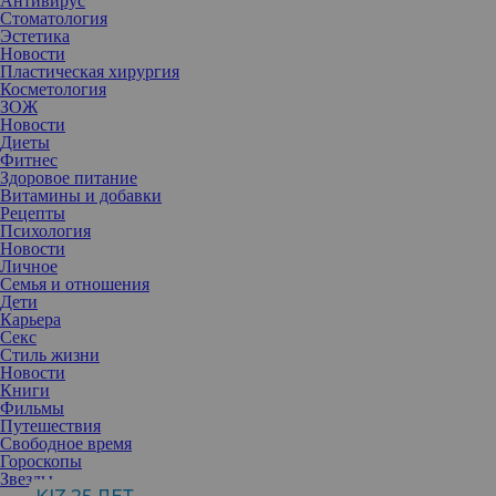
Антивирус
Стоматология
Эстетика
Новости
Пластическая хирургия
Косметология
ЗОЖ
Новости
Диеты
Фитнес
Здоровое питание
Витамины и добавки
Рецепты
Психология
Новости
Личное
Семья и отношения
Дети
Карьера
Секс
Если глаза – это зеркало души, то брови – рама, причем не
Стиль жизни
только для глаз, но и для лица в целом. Именно поэтому их виду
Новости
всегда уделяется немало внимания.
Книги
Меняя форму и цвет бровей, можно не только задать настроение
Фильмы
всему образу, но и выгодно сместить фокус внимания с
Путешествия
недостатков на достоинства. Если вы открыты к экспериментам,
Свободное время
предлагаем обратить внимание на эти актуальные тренды 2024
Гороскопы
года.
Звезды
Обесцвеченные брови