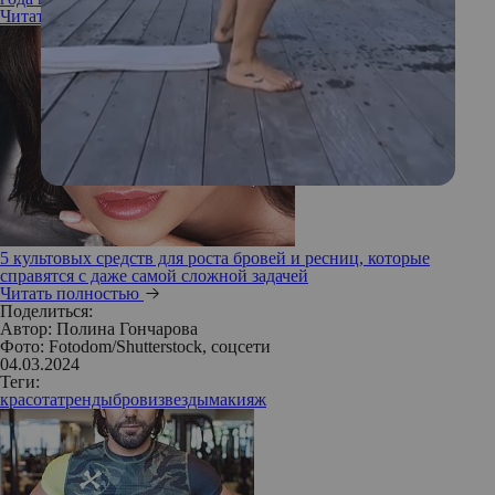
Читать полностью
5 культовых средств для роста бровей и ресниц, которые
справятся с даже самой сложной задачей
Читать полностью
Поделиться:
Автор:
Полина Гончарова
Фото: Fotodom/Shutterstock, соцсети
04.03.2024
Теги:
красота
тренды
брови
звезды
макияж