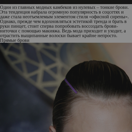
Один из главных модных камбеков из нулевых – тонкие брови.
Эта тенденция набрала огромную популярность в соцсетях и
даже стала неотъемлемым элементом стиля «офисной сирены».
Однако, прежде чем вдохновляться эстетикой тренда и брать в
руки пинцет, стоит сперва попробовать воссоздать брови-
ниточки с помощью макияжа. Ведь мода приходит и уходит, а
отрастить выщипанные волоски бывает крайне непросто.
Прямые брови