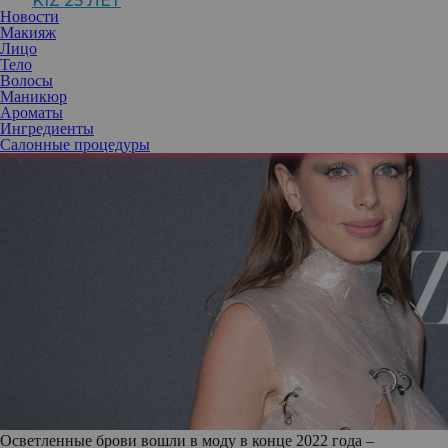
KIZ 25 ЛЕТ
Новости
Макияж
Лицо
Тело
Волосы
Маникюр
Ароматы
Ингредиенты
Салонные процедуры
Осветленные брови вошли в моду в конце 2022 года –