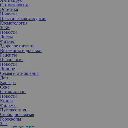
Антивирус
Стоматология
Эстетика
Новости
Пластическая хирургия
Косметология
ЗОЖ
Новости
Диеты
Фитнес
Здоровое питание
Витамины и добавки
Рецепты
Психология
Новости
Личное
Семья и отношения
Дети
Карьера
Секс
Если вам предстоит посетить вечернее мероприятие,
Стиль жизни
ограничиться легкими волнами вряд ли удастся. Но и сооружать
Новости
на голове вавилоны тоже не хочется. Что же делать? Как
Книги
вариант — брать за образец укладки супермоделей 90-х.
Фильмы
В последнее время стилисты советуют нам не заморачиваться по
Путешествия
поводу укладки: в моде рваные стрижки и небрежные текстуры.
Свободное время
Но не стоит забывать, что со сменой сезона меняются и тренды,
Гороскопы
поэтому, как говорится, «готовь сани летом».
Звезды