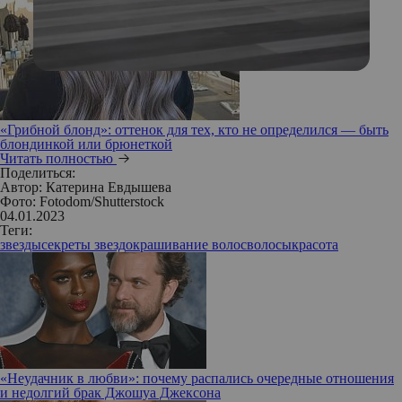
«Грибной блонд»: оттенок для тех, кто не определился — быть
блондинкой или брюнеткой
Читать полностью
Поделиться:
Автор:
Катерина Евдышева
Фото: Fotodom/Shutterstock
04.01.2023
Теги:
звезды
секреты звезд
окрашивание волос
волосы
красота
«Неудачник в любви»: почему распались очередные отношения
и недолгий брак Джошуа Джексона