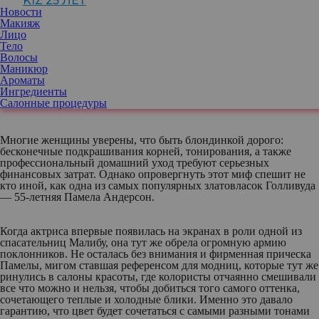
KIZ 25 ЛЕТ
Новости
Макияж
Лицо
Тело
В своем биографическом фильме, которого ждут миллионы ее
Волосы
фанатов, культовая актриса и модель грозится раскрыть массу
Маникюр
секретов о своей жизни. Однако многих ее фанатов волнует
Ароматы
вопрос, который явно останется без ответа: как дива добивается
Ингредиенты
своего фирменного блонда.
Салонные процедуры
Многие женщины уверены, что быть блондинкой дорого:
бесконечные подкрашивания корней, тонирования, а также
профессиональный домашний уход требуют серьезных
финансовых затрат. Однако опровергнуть этот миф спешит не
кто иной, как одна из самых популярных златовласок Голливуда
— 55-летняя Памела Андерсон.
Когда актриса впервые появилась на экранах в роли одной из
спасательниц Малибу, она тут же обрела огромную армию
поклонников. Не осталась без внимания и фирменная прическа
Памелы, мигом ставшая референсом для модниц, которые тут же
ринулись в салоны красоты, где колористы отчаянно смешивали
все что можно и нельзя, чтобы добиться того самого оттенка,
сочетающего теплые и холодные блики. Именно это давало
гарантию, что цвет будет сочетаться с самыми разными тонами