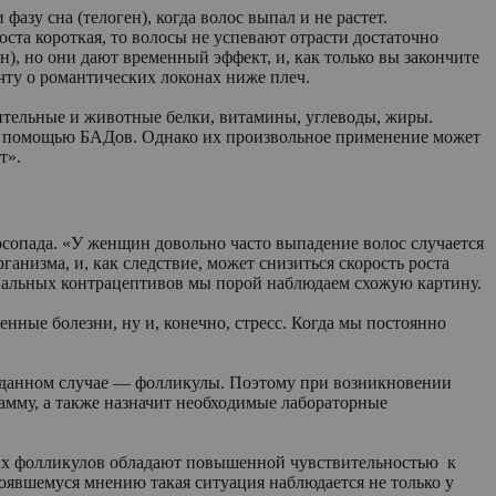
азу сна (телоген), когда волос выпал и не растет.
оста короткая, то волосы не успевают отрасти достаточно
, но они дают временный эффект, и, как только вы закончите
ечту о романтических локонах ниже плеч.
ительные и животные белки, витамины, углеводы, жиры.
ь с помощью БАДов. Однако их произвольное применение может
ст».
лосопада. «У женщин довольно часто выпадение волос случается
низма, и, как следствие, может снизиться скорость роста
мональных контрацептивов мы порой наблюдаем схожую картину.
нные болезни, ну и, конечно, стресс. Когда мы постоянно
в данном случае — фолликулы. Поэтому при возникновении
амму, а также назначит необходимые лабораторные
яных фолликулов обладают повышенной чувствительностью к
тоявшемуся мнению такая ситуация наблюдается не только у