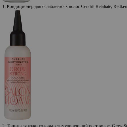
1. Кондиционер для ослабленных волос Cerafill Retaliate, Redken
2. Тоник для кожи головы, стимулирующий рост волос, Grow Stro