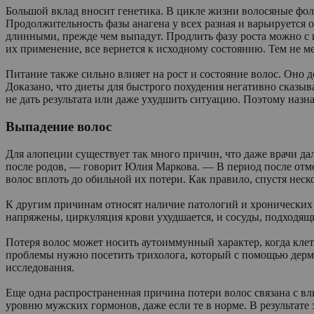
Большой вклад вносит генетика. В цикле жизни волосяные фоллик
Продолжительность фазы анагена у всех разная и варьируется о
длинными, прежде чем выпадут. Продлить фазу роста можно с 
их применение, все вернется к исходному состоянию. Тем не м
Питание также сильно влияет на рост и состояние волос. Оно
Доказано, что диеты для быстрого похудения негативно сказ
не дать результата или даже ухудшить ситуацию. Поэтому наз
Выпадение волос
Для алопеции существует так много причин, что даже врачи да
после родов, — говорит Юлия Маркова. — В период после отмен
волос вплоть до обильной их потери. Как правило, спустя нес
К другим причинам относят наличие патологий и хронических з
напряжены, циркуляция крови ухудшается, и сосуды, подходящ
Потеря волос может носить аутоиммунный характер, когда кл
проблемы нужно посетить трихолога, который с помощью дерма
исследования.
Еще одна распространенная причина потери волос связана с в
уровню мужских гормонов, даже если те в норме. В результате