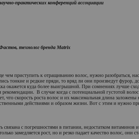
 научно-практических конференций ассоциации
Фастов, технолог бренда Matrix
е чем приступить к отращиванию волос, нужно разобраться, нас
лись тонкие и редкие пряди, то вряд ли они произведут фурор, 
ка окажется куда более выигрышной. При сомнениях лучше сход
и рекомендации. В случае когда с потенциальной густотой волос
, что скорость роста волос и их максимальная длина заложены н
собственными действиями и образом жизни. Вот с этим и нужно
ть связана с погрешностями в питании, недостатком витаминов 
олько замедляется рост, но и резко падает качество волос, они с