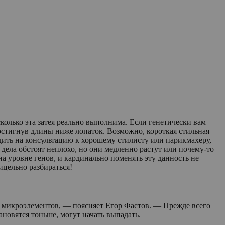
колько эта затея реально выполнима. Если генетически вам
достигнув длины ниже лопаток. Возможно, короткая стильная
ить на консультацию к хорошему стилисту или парикмахеру,
 дела обстоят неплохо, но они медленно растут или почему-то
а уровне генов, и кардинально поменять эту данность не
 прицельно разбираться!
и микроэлементов, — поясняет Егор Фастов. — Прежде всего
тановятся тоньше, могут начать выпадать.