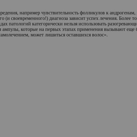
поредения, например чувствительность фолликулов к андрогенам,
го (и своевременного!) диагноза зависит успех лечения. Более т
дах патологий категорически нельзя использовать разогревающи
и ампулы, которые на первых этапах применения вызывают еще б
самолечением, может лишиться оставшихся волос».