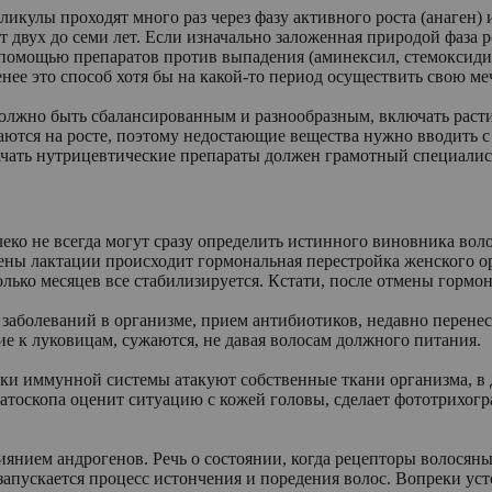
улы проходят много раз через фазу активного роста (анаген) и ф
т двух до семи лет. Если изначально заложенная природой фаза р
помощью препаратов против выпадения (аминексил, стемоксидин)
енее это способ хотя бы на какой-то период осуществить свою м
 должно быть сбалансированным и разнообразным, включать раст
ываются на росте, поэтому недостающие вещества нужно вводит
начать нутрицевтические препараты должен грамотный специали
леко не всегда могут сразу определить истинного виновника во
ы лактации происходит гормональная перестройка женского орга
колько месяцев все стабилизируется. Кстати, после отмены гор
аболеваний в организме, прием антибиотиков, недавно перенесе
ие к луковицам, сужаются, не давая волосам должного питания.
етки иммунной системы атакуют собственные ткани организма, 
тоскопа оценит ситуацию с кожей головы, сделает фототрихогр
лиянием андрогенов. Речь о состоянии, когда рецепторы волос
 запускается процесс истончения и поредения волос. Вопреки ус