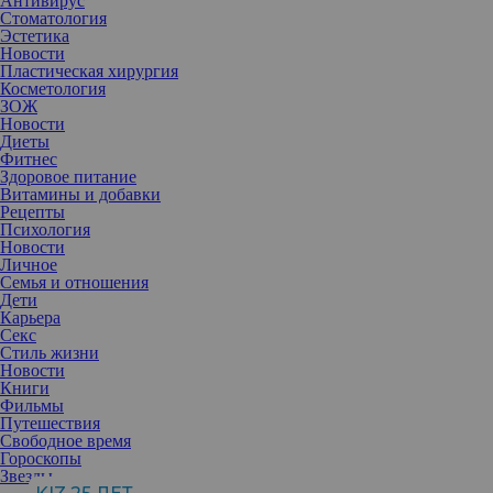
Антивирус
Стоматология
Эстетика
Новости
Пластическая хирургия
Косметология
ЗОЖ
Новости
Диеты
Фитнес
Здоровое питание
Витамины и добавки
Рецепты
Психология
Новости
Личное
Семья и отношения
Дети
Карьера
Секс
Стиль жизни
Новости
Прежде чем принимать столь важное решение, в первую очередь
Книги
надо показать ребенка профессиональному хореографу, а лучше
Фильмы
– нескольким. Такой специалист сможет сразу дать оценку как
Путешествия
внешним, так и физическим данным вашего чада, а также
Свободное время
обрисовать перспективы их развития. Либо он честно скажет
Гороскопы
вам, что балет ему противопоказан. Вообще, хочу сказать, дети с
Звезды
абсолютно идеальными данными встречаются крайне редко и не