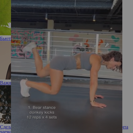
Бьюти-помощник: новая эссенция Vinoperfect от Caudalie
Важный вопрос: Нужен ли вашей коже тоник?
Сделано с любовью: новый бьюти-бренд Love Tea Art — мечта
чаемана