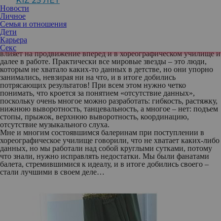
KIZ 25 ЛЕТ
всегда добиваются успеха. Причина проста: они уверены в
Новости
своей неотразимости, легко выполненяют поставленные задачи,
Личное
и это приводит к лени, отсутствию стремления стать лучшими,
Семья и отношения
так как детям кажется, что конкурентов уже нет, так как мало у
Дети
кого есть идеальные балетные данные. Все это ведет к тому, что
Карьера
такой ученик не всегда выкладывается на все 100%, что сильно
Секс
влияет на продвижение вперед и в хореографическом училище и
далее в работе.
Практически все мировые звезды – это люди,
которым не хватало каких-то данных в детстве
, но они упорно
занимались, невзирая ни на что, и в итоге добились
потрясающих результатов! При всем этом нужно четко
понимать, что кроется за понятием «отсутствие данных»,
поскольку очень многое можно разработать: гибкость, растяжку,
нижнюю выворотность, танцевальность, а многое – нет: подъем
стопы, прыжок, верхнюю выворотность, координацию,
отсутствие музыкального слуха.
Мне и многим состоявшимся балеринам при поступлении в
хореографическое училище говорили, что не хватает каких-либо
данных
, но мы работали над собой круглыми сутками, потому
что знали, нужно исправлять недостатки. Мы были фанатами
балета, стремившимися к идеалу, и в итоге добились своего –
стали лучшими в своем деле…