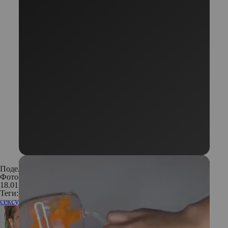
Поделиться:
Фото: Кадр из фильма «Опасная встреча»
18.01.2018
Теги:
секс
ученые
исследование
психология
здоровье