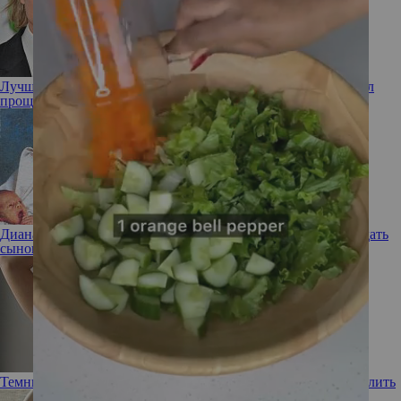
Лучший друг – виноватый бывший: как Брэд Питт заслужил
прощение Дженнифер Энистон, несмотря на новый роман
Диана была против: какие «вековые» имена Карл III хотел дать
сыновьям Уильяму и Гарри
Темные впадины: почему подмышки черные и как их осветлить