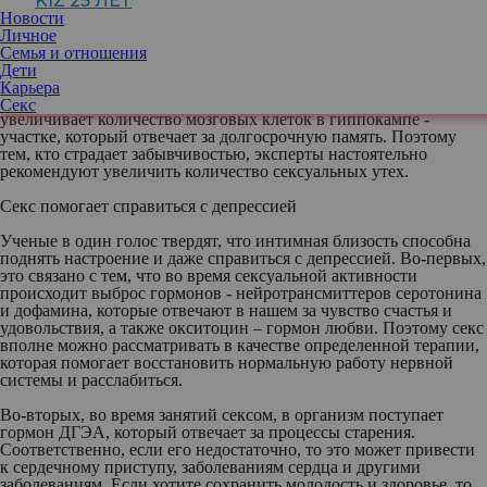
KIZ 25 ЛЕТ
кроссвордов.
Новости
Личное
Секс влияет на интеллект
Семья и отношения
Дети
В ходе масштабного исследования, которое было проведено в
Карьера
2010 году, выяснилось, что регулярная половая жизнь
Секс
увеличивает количество мозговых клеток в гиппокампе -
участке, который отвечает за долгосрочную память. Поэтому
тем, кто страдает забывчивостью, эксперты настоятельно
рекомендуют увеличить количество сексуальных утех.
Секс помогает справиться с депрессией
Ученые в один голос твердят, что интимная близость способна
поднять настроение и даже справиться с депрессией. Во-первых,
это связано с тем, что во время сексуальной активности
происходит выброс гормонов - нейротрансмиттеров серотонина
и дофамина, которые отвечают в нашем за чувство счастья и
удовольствия, а также окситоцин – гормон любви. Поэтому секс
вполне можно рассматривать в качестве определенной терапии,
которая помогает восстановить нормальную работу нервной
системы и расслабиться.
Во-вторых, во время занятий сексом, в организм поступает
гормон ДГЭА, который отвечает за процессы старения.
Соответственно, если его недостаточно, то это может привести
к сердечному приступу, заболеваниям сердца и другими
заболеваниям. Если хотите сохранить молодость и здоровье, то,