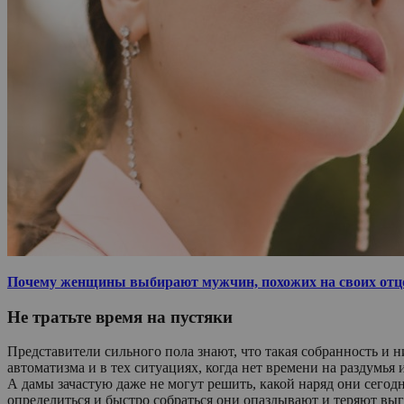
Почему женщины выбирают мужчин, похожих на своих отц
Не тратьте время на пустяки
Представители сильного пола знают, что такая собранность и н
автоматизма и в тех ситуациях, когда нет времени на раздумь
А дамы зачастую даже не могут решить, какой наряд они сегодн
определиться и быстро собраться они опаздывают и теряют вы