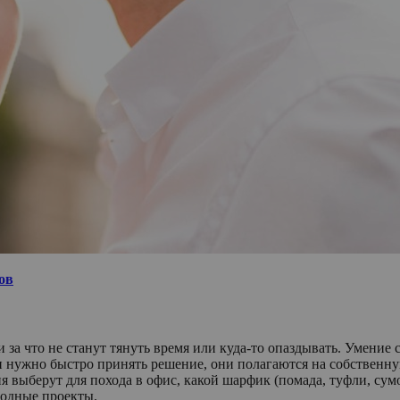
ов
и за что не станут тянуть время или куда-то опаздывать. Умение
я и нужно быстро принять решение, они полагаются на собствен
я выберут для похода в офис, какой шарфик (помада, туфли, сумо
годные проекты.