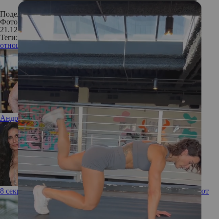
Поделиться:
Фото: Legion Media
21.12.2018
Теги:
отношения
мужчина
женщина
психология отношений
Андрей Малахов впервые откровенно рассказал о сыне
8 секретов похудения голливудских актрис, которые работают