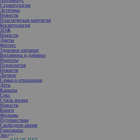
Антивирус
Стоматология
Эстетика
Новости
Пластическая хирургия
Косметология
ЗОЖ
Новости
Диеты
Фитнес
Здоровое питание
Витамины и добавки
Рецепты
Психология
Новости
Личное
Семья и отношения
Дети
Карьера
Секс
Стиль жизни
Новости
Книги
Фильмы
красоте, сексапильности, шике и умении преподнести себя
Путешествия
французских дам поэты слагают легенды уже несколько
Свободное время
столетий. Но если присмотреться к отдельной француженке
Гороскопы
повнимательнее, то и не особенно и красивы черты ее лица, и
Звезды
ноги не такие длинные, как у славянок, да и одежда не такая