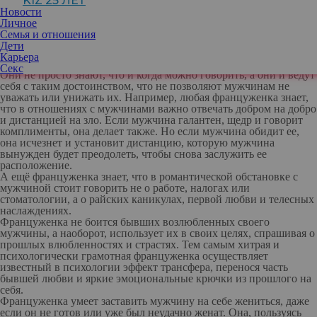
KIZ 25 ЛЕТ
шикарная. Но
вот почему-то любая француженка у любой
Новости
русской мужика уведёт в два счета
.
Личное
А все потому, что француженки психологически мудрые. Они с
Семья и отношения
детства читают книжки по психологии, а с молоком матери
Дети
впитывают нейролингвистические приемы программирования
Карьера
мужчин.
Секс
Они не просто знают, что и когда можно говорить, а они и ведут
себя с таким достоинством, что не позволяют мужчинам не
уважать или унижать их. Например, любая француженка знает,
что в отношениях с мужчинами важно отвечать добром на добро
и дистанцией на зло. Если мужчина галантен, щедр и говорит
комплименты, она делает также. Но если мужчина обидит ее,
она исчезнет и установит дистанцию, которую мужчина
вынужден будет преодолеть, чтобы снова заслужить ее
расположение.
А ещё француженка знает, что в романтической обстановке с
мужчиной стоит говорить не о работе, налогах или
стоматологии, а о райских каникулах, первой любви и телесных
наслаждениях.
Француженка не боится бывших возлюбленных своего
мужчины
, а наоборот, использует их в своих целях, спрашивая о
прошлых влюбленностях и страстях. Тем самым хитрая и
психологически грамотная француженка осуществляет
известный в психологии эффект трансфера, перенося часть
бывшей любви и яркие эмоциональные крючки из прошлого на
себя.
Француженка
умеет заставить мужчину на себе жениться
, даже
если он не готов или уже был неудачно женат. Она, пользуясь