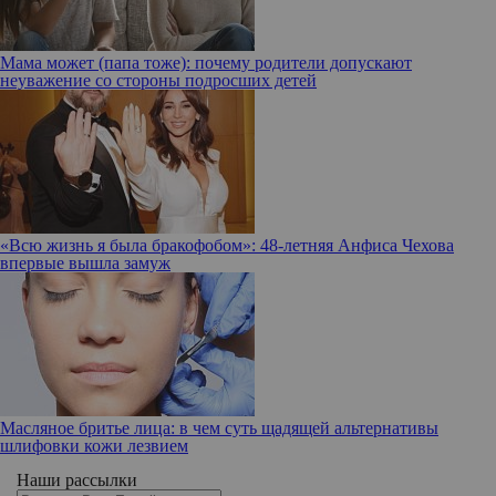
Мама может (папа тоже): почему родители допускают
неуважение со стороны подросших детей
«Всю жизнь я была бракофобом»: 48-летняя Анфиса Чехова
впервые вышла замуж
Масляное бритье лица: в чем суть щадящей альтернативы
шлифовки кожи лезвием
Наши рассылки