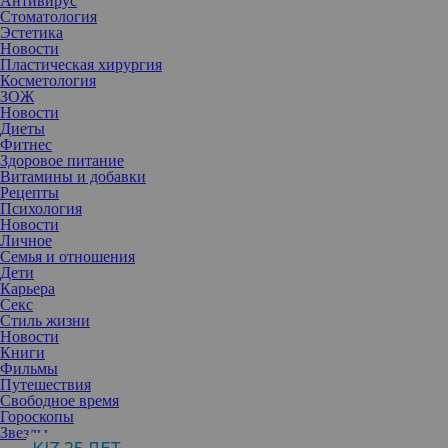
Антивирус
Стоматология
Эстетика
Новости
Пластическая хирургия
Косметология
ЗОЖ
Новости
Диеты
Фитнес
Здоровое питание
Витамины и добавки
Рецепты
Психология
Новости
Личное
Семья и отношения
Дети
Карьера
Секс
Стиль жизни
Новости
Книги
Фильмы
Путешествия
Свободное время
Актерам удалось скрыть вторую беременность. О рождении
Гороскопы
младшего сына они сообщили поклонникам спустя несколько
Звезды
дней.