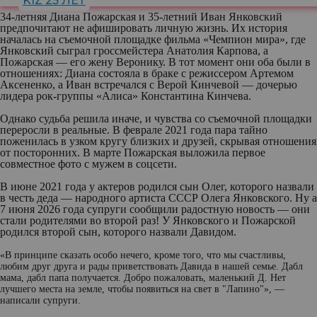
KIZ 25 ЛЕТ
34-летняя Диана Пожарская и 35-летний Иван Янковский
предпочитают не афишировать личную жизнь. Их история
началась на съемочной площадке фильма «Чемпион мира», где
Янковский сыграл гроссмейстера Анатолия Карпова, а
Пожарская — его жену Веронику. В тот момент они оба были в
отношениях: Диана состояла в браке с режиссером Артемом
Аксененко, а Иван встречался с Верой Кинчевой — дочерью
лидера рок-группы «Алиса» Константина Кинчева.
Однако судьба решила иначе, и чувства со съемочной площадки
переросли в реальные. В феврале 2021 года пара тайно
поженилась в узком кругу близких и друзей, скрывая отношения
от посторонних. В марте Пожарская выложила первое
совместное фото с мужем в соцсети.
В июне 2021 года у актеров родился сын Олег, которого назвали
в честь деда — народного артиста СССР Олега Янковского. Ну а
7 июня 2026 года супруги сообщили радостную новость — они
стали родителями во второй раз! У Янковского и Пожарской
родился второй сын, которого назвали Давидом.
«В принципе сказать особо нечего, кроме того, что мы счастливы,
любим друг друга и рады приветствовать Давида в нашей семье. Дабл
мама, дабл папа получается. Добро пожаловать, маленький Д. Нет
лучшего места на земле, чтобы появиться на свет в "Лапино"», —
написали супруги.