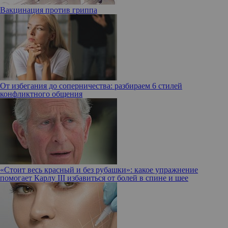
Вакцинация против гриппа
От избегания до соперничества: разбираем 6 стилей
конфликтного общения
«Стоит весь красный и без рубашки»: какое упражнение
помогает Карлу III избавиться от болей в спине и шее