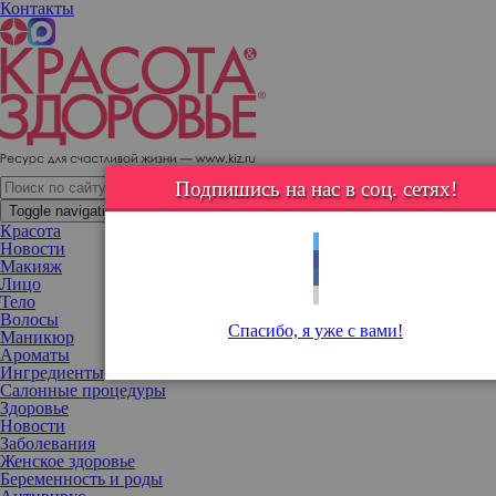
Контакты
Дыхание огня: Юлия Паршута поделилась инструкцией
дыхательной практики
Подпишись на нас в соц. сетях!
Toggle navigation
Красота
Новости
Макияж
Лицо
Тело
Волосы
Спасибо, я уже с вами!
Маникюр
Ароматы
Ингредиенты
Салонные процедуры
Здоровье
Новости
Заболевания
Женское здоровье
Беременность и роды