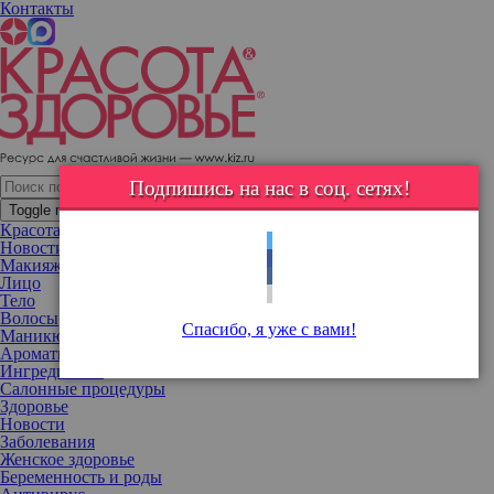
Контакты
Это официально: Джуд Лоу стал отцом в шестой раз
Подпишись на нас в соц. сетях!
Toggle navigation
Красота
Новости
Макияж
Лицо
Тело
Волосы
Спасибо, я уже с вами!
Маникюр
Ароматы
Ингредиенты
Салонные процедуры
Здоровье
Новости
Заболевания
Женское здоровье
Беременность и роды