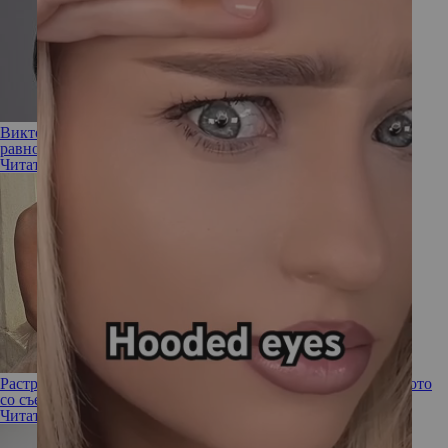
Виктория Дайнеко показала честное фото без макияжа (все
равно красива)
Читать полностью
Растрепанная невеста: Дженнифер Лопес показала новые фото
со съемок романтической комедии
Читать полностью