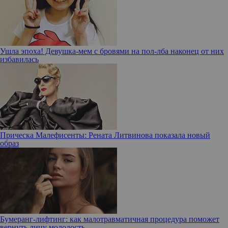
Ушла эпоха! Девушка-мем с бровями на пол-лба наконец от них
избавилась
Прическа Малефисенты: Рената Литвинова показала новый
образ
Бумеранг-лифтинг: как малотравматичная процедура поможет
вернуть лицу молодость