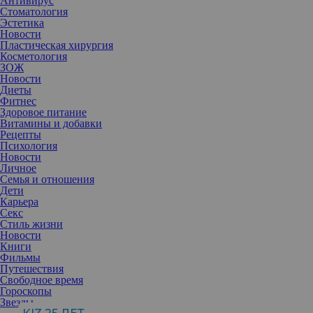
Антивирус
Стоматология
Эстетика
Новости
Пластическая хирургия
Косметология
ЗОЖ
Новости
Диеты
Фитнес
Здоровое питание
Витамины и добавки
Рецепты
Психология
Новости
Личное
Актриса показала упражнения, которые помогают ей добиться
Семья и отношения
идеальной формы.
Дети
Наталья призналась, что сейчас ее фигура не так идеальна, как
Карьера
год назад, когда она занималась самостоятельно во время
Секс
локдауна. Многие подписчики готовы с ней поспорить: они не
Стиль жизни
замечают лишних килограммов. Однако ее тренировки
Новости
подойдут многим, у кого нет противопоказаний к физической
Книги
нагрузке. Для занятий вам понадобятся: коврик для йоги или
Фильмы
каремат, две гантели по 1-2 кг, фитнес-резинка средней
Путешествия
жесткости.
Свободное время
Гороскопы
Звезды