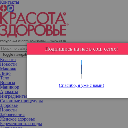
Контакты
Пора возвращаться в большой спорт: Наталья Рудова показала
свою тренировку
Подпишись на нас в соц. сетях!
Toggle navigation
Красота
Новости
Макияж
Лицо
Тело
Волосы
Спасибо, я уже с вами!
Маникюр
Ароматы
Ингредиенты
Салонные процедуры
Здоровье
Новости
Заболевания
Женское здоровье
Беременность и роды