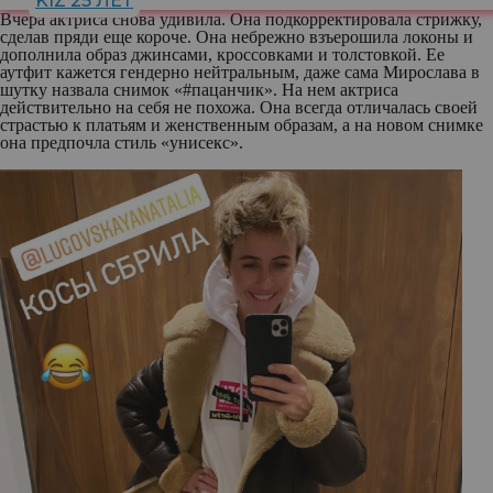
KIZ 25 ЛЕТ
Вчера актриса снова удивила. Она подкорректировала стрижку,
сделав пряди еще короче. Она небрежно взъерошила локоны и
дополнила образ джинсами, кроссовками и толстовкой. Ее
аутфит кажется гендерно нейтральным, даже сама Мирослава в
шутку назвала снимок «#пацанчик». На нем актриса
действительно на себя не похожа. Она всегда отличалась своей
страстью к платьям и женственным образам, а на новом снимке
она предпочла стиль «унисекс».