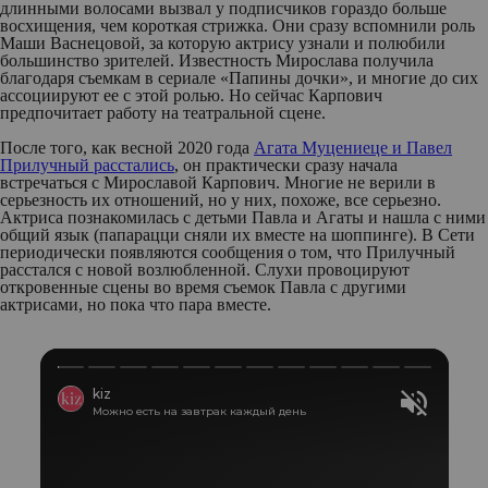
длинными волосами вызвал у подписчиков гораздо больше
восхищения, чем короткая стрижка. Они сразу вспомнили роль
Маши Васнецовой, за которую актрису узнали и полюбили
большинство зрителей. Известность Мирослава получила
благодаря съемкам в сериале «Папины дочки», и многие до сих
ассоциируют ее с этой ролью. Но сейчас Карпович
предпочитает работу на театральной сцене.
После того, как весной 2020 года
Агата Муцениеце и Павел
Прилучный расстались
, он практически сразу начала
встречаться с Мирославой Карпович. Многие не верили в
серьезность их отношений, но у них, похоже, все серьезно.
Актриса познакомилась с детьми Павла и Агаты и нашла с ними
общий язык (папарацци сняли их вместе на шоппинге). В Сети
периодически появляются сообщения о том, что Прилучный
расстался с новой возлюбленной. Слухи провоцируют
откровенные сцены во время съемок Павла с другими
актрисами, но пока что пара вместе.