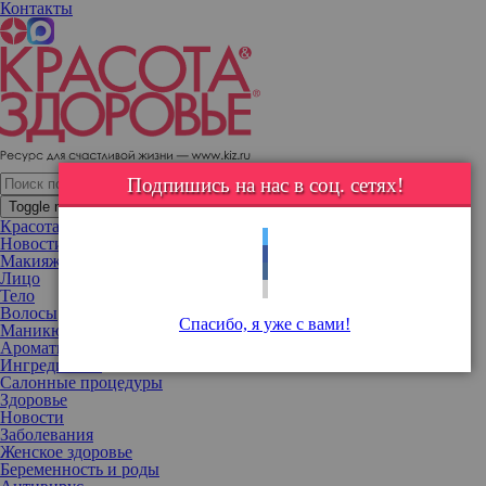
Контакты
Прилучному понравилось? Мирослава Карпович подстриглась
под мальчика
Подпишись на нас в соц. сетях!
Toggle navigation
Красота
Новости
Макияж
Лицо
Тело
Волосы
Спасибо, я уже с вами!
Маникюр
Ароматы
Ингредиенты
Салонные процедуры
Здоровье
Новости
Заболевания
Женское здоровье
Беременность и роды