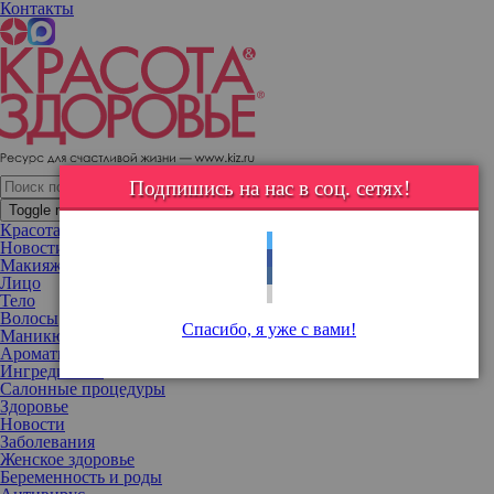
Контакты
«Я очень нестандартная»: Наталья Рудова рассекретила
параметры фигуры
Подпишись на нас в соц. сетях!
Toggle navigation
Красота
Новости
Макияж
Лицо
Тело
Волосы
Спасибо, я уже с вами!
Маникюр
Ароматы
Ингредиенты
Салонные процедуры
Здоровье
Новости
Заболевания
Женское здоровье
Беременность и роды