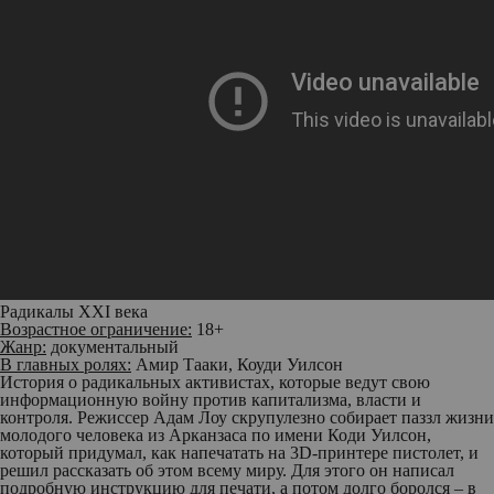
Радикалы
XXI века
Возрастное ограничение:
18+
Жанр:
документальный
В главных ролях:
Амир Тааки, Коуди Уилсон
История о радикальных активистах, которые ведут свою
информационную войну против капитализма, власти и
контроля. Режиссер Адам Лоу скрупулезно собирает паззл жизни
молодого человека из Арканзаса по имени Коди Уилсон,
который придумал, как напечатать на 3D-принтере пистолет, и
решил рассказать об этом всему миру. Для этого он написал
подробную инструкцию для печати, а потом долго боролся – в