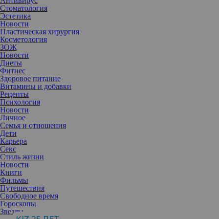
Антивирус
Стоматология
Эстетика
Новости
Пластическая хирургия
Косметология
ЗОЖ
Новости
Диеты
Фитнес
Здоровое питание
Витамины и добавки
Рецепты
Психология
Новости
Личное
Семья и отношения
Дети
Карьера
Секс
Стиль жизни
Новости
Книги
Фильмы
Пираты Карибского моря: мертвецы не рассказывают сказки
Путешествия
Возрастное ограничение:
16+
Свободное время
Жанр:
приключения, комедия, боевик,
Гороскопы
В главных ролях:
Джонни Депп, Джеффри Раш, Хавьер Бардем,
Звезды
Кая Скоделарио и др.