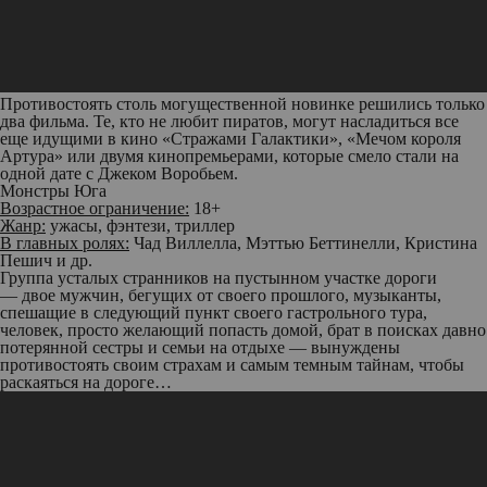
Противостоять столь могущественной новинке решились только
два фильма. Те, кто не любит пиратов, могут насладиться все
еще идущими в кино «Стражами Галактики», «Мечом короля
Артура» или двумя кинопремьерами, которые смело стали на
одной дате с Джеком Воробьем.
Монстры Юга
Возрастное ограничение:
18+
Жанр:
ужасы, фэнтези, триллер
В главных ролях:
Чад Виллелла, Мэттью Беттинелли, Кристина
Пешич и др.
Группа усталых странников на пустынном участке дороги
— двое мужчин, бегущих от своего прошлого, музыканты,
спешащие в следующий пункт своего гастрольного тура,
человек, просто желающий попасть домой, брат в поисках давно
потерянной сестры и семьи на отдыхе — вынуждены
противостоять своим страхам и самым темным тайнам, чтобы
раскаяться на дороге…