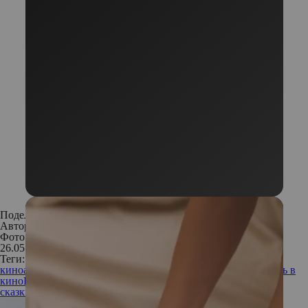
Поделиться:
Автор:
Наталья Обрядина
Фото: Кинопоиск
26.05.2017
Теги:
киноафиша
кинопремьера
киноновинка
премьера
что смотреть в
кино
Пираты Карибского моря мертвецы не рассказывают
сказки
Джонни Депп
Джеффри Раш