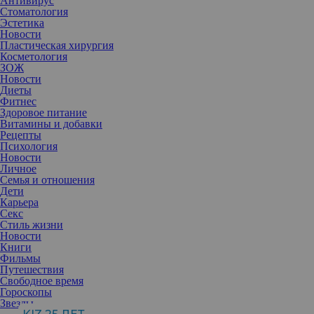
Антивирус
Стоматология
Эстетика
Новости
Пластическая хирургия
Косметология
ЗОЖ
Новости
Диеты
Фитнес
Здоровое питание
Витамины и добавки
Рецепты
Психология
Новости
Личное
Семья и отношения
Дети
Карьера
Секс
Стиль жизни
Новости
Книги
Фильмы
Путешествия
Свободное время
У разных представителей зодиакального круга неделя будет
Гороскопы
разная по загруженности, но каждому представится шанс
Звезды
встретиться с настоящим собой.