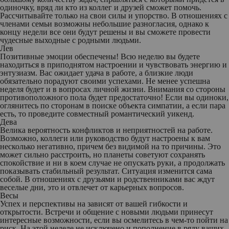
одиночку, вряд ли кто из коллег и друзей сможет помочь.
Рассчитывайте только на свои силы и упорство. В отношениях с
членами семьи возможны небольшие разногласия, однако к
концу недели все они будут решены и вы сможете провести
чудесные выходные с родными людьми.
Лев
Позитивные эмоции обеспечены! Всю неделю вы будете
находиться в приподнятом настроении и чувствовать энергию и
энтузиазм. Вас ожидает удача в работе, а близкие люди
обязательно порадуют своими успехами. Не менее успешна
неделя будет и в вопросах личной жизни. Внимания со стороны
противоположного пола будет предостаточно! Если вы одиноки,
оглянитесь по сторонам в поиске объекта симпатии, а если пара
есть, то проведите совместный романтический уикенд.
Дева
Велика вероятность конфликтов и неприятностей на работе.
Возможно, коллеги или руководство будут настроены к вам
несколько негативно, причем без видимой на то причины. Это
может сильно расстроить, но планеты советуют сохранять
спокойствие и ни в коем случае не опускать руки, а продолжать
показывать стабильный результат. Ситуация изменится сама
собой. В отношениях с друзьями и родственниками вас ждут
веселые дни, это и отвлечет от карьерных вопросов.
Весы
Успех и перспективы на зависят от вашей гибкости и
открытости. Встречи и общение с новыми людьми принесут
интересные возможности, если вы осмелитесь в чем-то пойти на
риск. На этой неделе не исключено и пополнение в ряду ваших