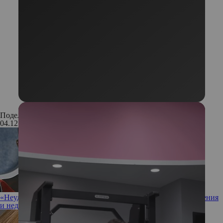
Поделиться:
04.12.2020
«Неудачник в любви»: почему распались очередные отношения
и недолгий брак Джошуа Джексона