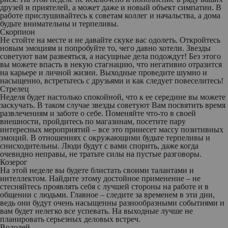
друзей и приятелей, а может даже и новый объект симпатии. В
работе прислушивайтесь к советам коллег и начальства, а дома
будьте внимательны и терпеливы.
Скорпион
Не стойте на месте и не давайте скуке вас одолеть. Откройтесь
новым эмоциям и попробуйте то, чего давно хотели. Звезды
советуют вам развеяться, а насущные дела подождут! Без этого
вы можете впасть в некую стагнацию, что негативно отразится
на карьере и личной жизни. Выходные проведите шумно и
насыщенно, встретьтесь с друзьями и как следует повеселитесь!
Стрелец
Неделя будет настолько спокойной, что к ее середине вы можете
заскучать. В таком случае звезды советуют Вам посвятить время
развлечениям и заботе о себе. Поменяйте что-то в своей
внешности, пройдитесь по магазинам, посетите пару
интересных мероприятий – все это принесет массу позитивных
эмоций. В отношениях с окружающими будьте терпеливы и
снисходительны. Люди будут с вами спорить, даже когда
очевидно неправы, не тратьте силы на пустые разговоры.
Козерог
На этой неделе вы будете блистать своими талантами и
интеллектом. Найдите этому достойное применение – не
стесняйтесь проявлять себя с лучшей стороны на работе и в
общении с людьми. Главное – следите за временем в эти дни,
ведь они будут очень насыщенны разнообразными событиями и
вам будет нелегко все успевать. На выходные лучше не
планировать серьезных деловых встреч.
Водолей