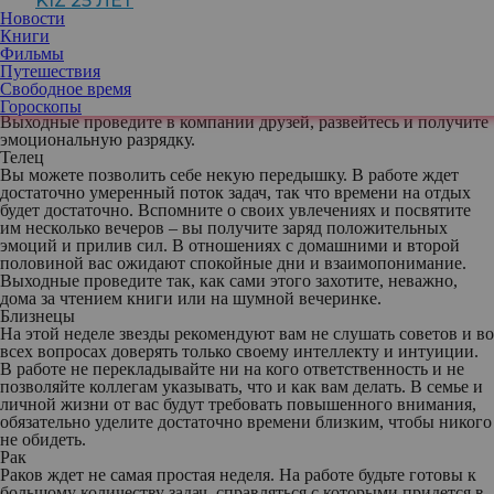
KIZ 25 ЛЕТ
Овен
Новости
Книги
Неделя будет наполнена неожиданностями. Возможны встречи
Фильмы
со старыми знакомыми или интересные новые контакты. Будьте
Путешествия
внимательны на работе: есть риск допустить по
Свободное время
невнимательности ошибки, которые доставят вам массу хлопот.
Гороскопы
Выходные проведите в компании друзей, развейтесь и получите
эмоциональную разрядку.
Телец
Вы можете позволить себе некую передышку. В работе ждет
достаточно умеренный поток задач, так что времени на отдых
будет достаточно. Вспомните о своих увлечениях и посвятите
им несколько вечеров – вы получите заряд положительных
эмоций и прилив сил. В отношениях с домашними и второй
половиной вас ожидают спокойные дни и взаимопонимание.
Выходные проведите так, как сами этого захотите, неважно,
дома за чтением книги или на шумной вечеринке.
Близнецы
На этой неделе звезды рекомендуют вам не слушать советов и во
всех вопросах доверять только своему интеллекту и интуиции.
В работе не перекладывайте ни на кого ответственность и не
позволяйте коллегам указывать, что и как вам делать. В семье и
личной жизни от вас будут требовать повышенного внимания,
обязательно уделите достаточно времени близким, чтобы никого
не обидеть.
Рак
Раков ждет не самая простая неделя. На работе будьте готовы к
большому количеству задач, справляться с которыми придется в