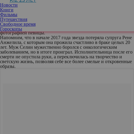
KIZ 25 ЛЕТ
которая коротала время в перерыве между двумя показами в
Новости
рамках Недели моды в Париже.
Книги
49-летняя знаменитость, для которой это был своеобразный
Фильмы
дебют в подобном амплуа, продемонстрировала стройные ноги
Путешествия
и спортивную фигуру. Фанаты высоко оценили формы Дион и
Свободное время
оставили множество восторженных комментариев под
Гороскопы
фотографией певицы.
Напомним, что в начале 2017 года звезда потеряла супруга Рене
Анжелила, с которым она прожила счастливо в браке целых 20
лет. Муж Селин мужественно боролся с онкологическим
заболеванием, но в итоге проиграл. Исполнительница после его
смерти не опустила руки, а переключилась на творчество и
светскую жизнь, позволяя себе все более смелые и откровенные
образы.