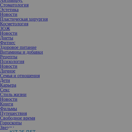
Антивирус
Стоматология
Эстетика
Новости
Пластическая хирургия
Косметология
ЗОЖ
Новости
Диеты
Фитнес
Здоровое питание
Витамины и добавки
Рецепты
Психология
Новости
Личное
Семья и отношения
Дети
Карьера
Секс
Стиль жизни
Публикация от Vogue (@voguemagazine)
Июл 3 2017 в 10:25 PDT
Новости
Книги
Фильмы
Путешествия
Американское издание Vogue опубликовало в своем
Свободное время
«Инстаграме» фотографию, которая вызвала целый шквал
Гороскопы
обсуждений. А все потому, что на кадре сотрудники журнала
Звезды
запечатлели обнаженную исполнительницу Селин Дион,