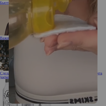
Бьюти-помощник: новая эссенция Vinoperfect от Caudalie
Важный вопрос: Нужен ли вашей коже тоник?
Сделано с любовью: новый бьюти-бренд Love Tea Art — мечта
чаемана