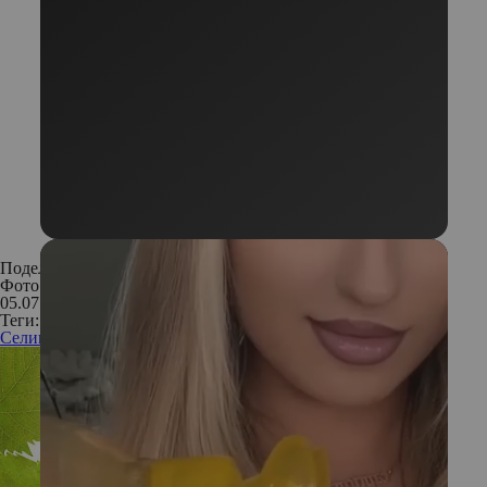
Поделиться:
Фото: Instagram
05.07.2017
Теги:
Селин Дион
певица
знаменитости
обнаженность
тело