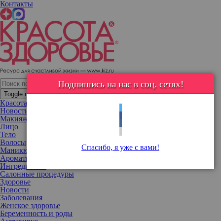
Контакты
49-летняя Селин Дион снялась обнаженной
Канадская певица решилась на провокационную съемку!
Подпишись на нас в соц. сетях!
Toggle navigation
Красота
Новости
Макияж
Лицо
Тело
Волосы
Спасибо, я уже с вами!
Маникюр
Ароматы
Ингредиенты
Салонные процедуры
Здоровье
Новости
Заболевания
Женское здоровье
Беременность и роды