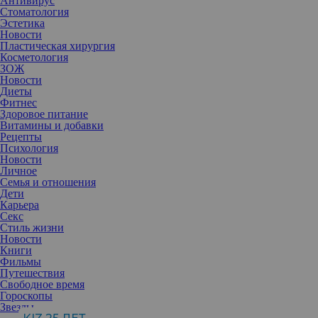
Антивирус
Стоматология
Эстетика
Новости
Пластическая хирургия
Косметология
ЗОЖ
Новости
Диеты
Фитнес
Здоровое питание
Витамины и добавки
Рецепты
Психология
Новости
Личное
Семья и отношения
Дети
Карьера
Секс
Легкий и маневренный Hoover H-FREE (модель HF18DPT 019)
Стиль жизни
очистит полы и другие типы поверхностей, добравшись до
Новости
самых труднодоступных мест. Литиевая батарея 18В
Книги
обеспечивает продолжительность работы, достаточную для
Фильмы
качественной уборки, которую пользователь мог бы ожидать от
Путешествия
обычного проводного пылесоса. Это достигается за счет
Свободное время
высокопроизводительного мотора, а так же легкой и
Гороскопы
маневренной конструкции, которая дает вам свободу при чистке
Звезды
полов и поверхностей во всем доме. Система одного