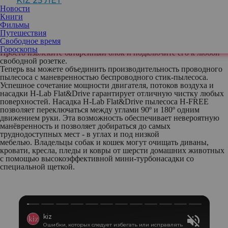
KIZ 25 ЛЕТ
прикосновения позволяет легко, быстро и гигиенично очистить
Новости
пылесос, не соприкасаясь с пылью и мусором.
Книги
Благодаря светодиодным индикаторам на батарейном блоке H-
Фильмы
FREE можно легко проверить уровень заряда, чтобы избежать
Путешествия
разряда аккумулятора в середине уборки. Когда H-FREE
Свободное время
заряжается, не нужно держать около розетки весь пылесос.
Гороскопы
Просто извлеките батарейный блок и подключите его к любой
свободной розетке.
Теперь вы можете объединить производительность проводного
пылесоса с маневренностью беспроводного стик-пылесоса.
Успешное сочетание мощности двигателя, потоков воздуха и
насадки H-Lab Flat&Drive гарантирует отличную чистку любых
поверхностей. Насадка H-Lab Flat&Drive пылесоса H-FREE
позволяет переключаться между углами 90º и 180º одним
движением руки. Эта возможность обеспечивает невероятную
манёвренность и позволяет добираться до самых
труднодоступных мест - в углах и под низкой
мебелью. Владельцы собак и кошек могут очищать диваны,
кровати, кресла, пледы и ковры от шерсти домашних животных
с помощью высокоэффективной мини-турбонасадки со
специальной щеткой.