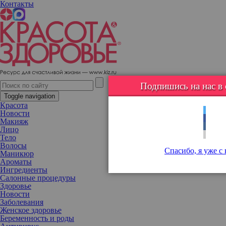
Контакты
ХХ церемония вручения народной премии МАРКА №1 В
РОССИИ
16 декабря в Москве пройдет ХХ церемония вручения народной
Подпишись на нас в с
премии МАРКА №1 В РОССИИ.
Toggle navigation
Красота
Новости
Макияж
Лицо
Тело
Волосы
Спасибо, я уже с
Маникюр
Ароматы
Ингредиенты
Салонные процедуры
Здоровье
Новости
Заболевания
Женское здоровье
Беременность и роды