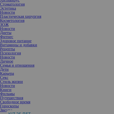
Антивирус
Стоматология
Эстетика
Новости
Пластическая хирургия
Косметология
ЗОЖ
Новости
Диеты
Фитнес
Здоровое питание
Витамины и добавки
Рецепты
Психология
Новости
Личное
Семья и отношения
Дети
Вручение премии пройдет в Государственном Кремлевском
Карьера
дворце. Впервые в этом году в рамках Премии стартует
Секс
народное голосование болельщиков, приуроченное к главному
Стиль жизни
футбольному событию 2018 года – чемпионату мира в России.
Новости
Голосование в категории «Спорт» пройдет в социальной сети
Книги
Facebook и на сайте премии. Любой желающий c 24 ноября по 1
Фильмы
декабря сможет заполнить анкету и отдать свой голос любимому
Путешествия
бренду, претендующему на звание «Марка N1 в России – 2017».
Свободное время
Гороскопы
Звезды