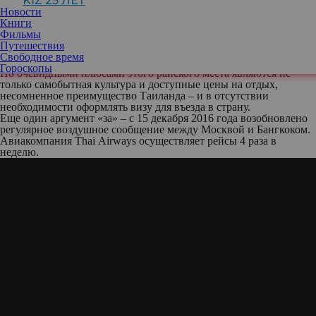
KIZ 25 ЛЕТ
Самая загадочная и экзотичная страна для отдыха, так говорят
Новости
об этой стране путешественники. Солнце, золотой песок, теплое
Книги
море и гарантированно отличный сервис – это то, за что мы
Фильмы
любим и ценим Таиланд. Туристам доступна масса развлечений:
Путешествия
от посещения буддистских храмов до откровенных шоу. Разве
Свободное время
это не сказка?
Гороскопы
Но очевидными плюсами этого райского места являются не
только самобытная культура и доступные цены на отдых,
несомненное преимущество Таиланда – и в отсутствии
необходимости оформлять визу для въезда в страну.
Еще один аргумент «за» – с 15 декабря 2016 года возобновлено
регулярное воздушное сообщение между Москвой и Бангкоком.
Авиакомпания Thai Airways осуществляет рейсы 4 раза в
неделю.