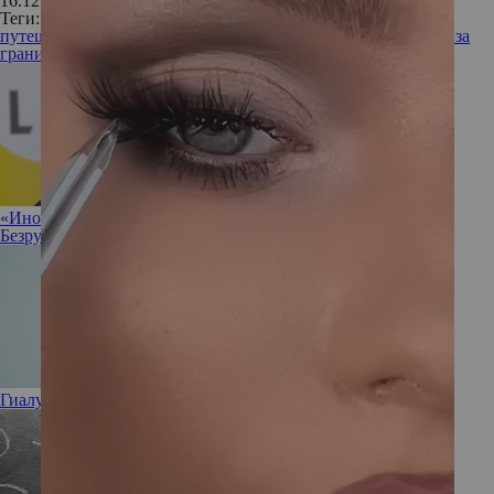
16.12.2016
Теги:
путешествие
отдых
Таиланд
отдых в Таиланде
зимний отдых за
границей
куда поехать зимой
отдых на море
«Иногда полезно разрешить себе ничего не делать»: Ирина
Безрукова не против прокрастинации
Гиалуроновая кислота: полезна или вредна