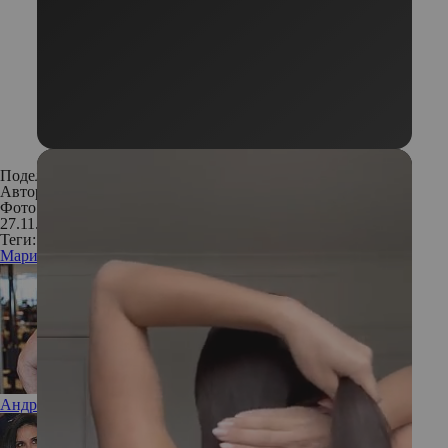
Поделиться:
Автор:
Редакция
Фото: Depositphotos
27.11.2016
Теги:
Мария Лемешева
звезда
секреты звезд
Андрей Малахов впервые откровенно рассказал о сыне