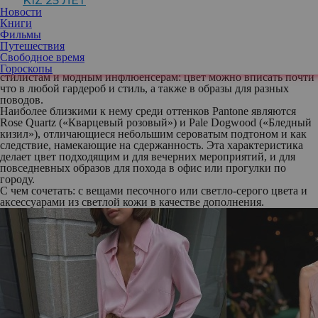
KIZ 25 ЛЕТ
Разбираемся, какие же оттенки носить.
Новости
Пудровый
Книги
Один из самых трендовых оттенков этого сезона, пудровый
Фильмы
розовый, является почти что полной противоположностью
Путешествия
«горячего розового» и вполне мог бы претендовать на место в
Свободное время
нюдовой палитре. Именно этим он и полюбился многим
Гороскопы
стилистам и модным инфлюенсерам: цвет можно вписать почти
что в любой гардероб и стиль, а также в образы для разных
поводов.
Наиболее близкими к нему среди оттенков Pantone являются
Rose Quartz («Кварцевый розовый») и Pale Dogwood («Бледный
кизил»), отличающиеся небольшим сероватым подтоном и как
следствие, намекающие на сдержанность. Эта характеристика
делает цвет подходящим и для вечерних мероприятий, и для
повседневных образов для похода в офис или прогулки по
городу.
С чем сочетать: с вещами песочного или светло-серого цвета и
аксессуарами из светлой кожи в качестве дополнения.