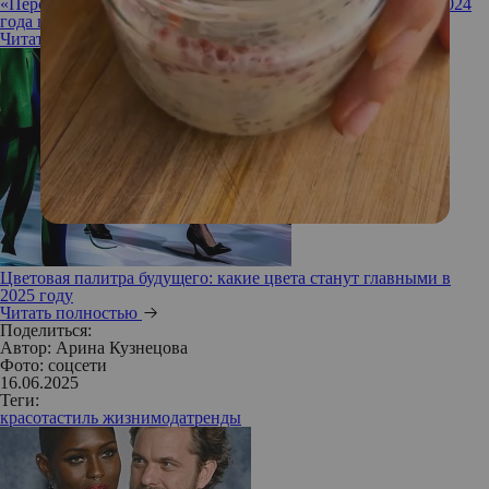
«Персиковый пух»: как модно внедрить главный оттенок 2024
года в свой образ и интерьер
Читать полностью
Цветовая палитра будущего: какие цвета станут главными в
2025 году
Читать полностью
Поделиться:
Автор:
Арина Кузнецова
Фото: соцсети
16.06.2025
Теги:
красота
стиль жизни
мода
тренды