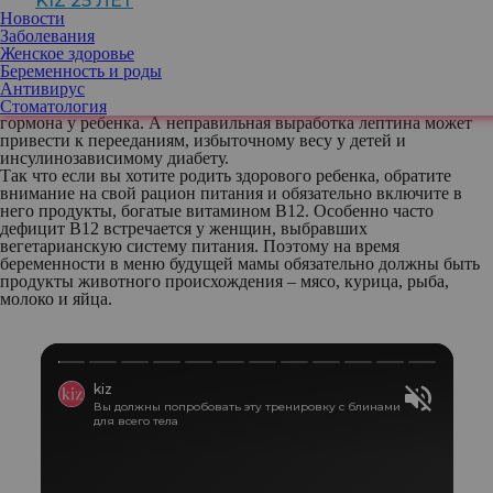
KIZ 25 ЛЕТ
еще называют гормоном голода, так как именно он отвечает за
Новости
чувство насыщения. И лучшие умы Соединенного королевства
Заболевания
выяснили, что у беременных женщин с недостатком этого
Женское здоровье
витамина зачастую рождаются малыши с аномально высоким
Беременность и роды
уровнем лептина. То есть уже в утробе матери на генетическом
Антивирус
уровне происходит перепрограммирование выработки данного
Стоматология
гормона у ребенка. А неправильная выработка лептина может
привести к перееданиям, избыточному весу у детей и
инсулинозависимому диабету.
Так что если вы хотите родить здорового ребенка, обратите
внимание на свой рацион питания и обязательно включите в
него продукты, богатые витамином В12. Особенно часто
дефицит В12 встречается у женщин, выбравших
вегетарианскую систему питания. Поэтому на время
беременности в меню будущей мамы обязательно должны быть
продукты животного происхождения – мясо, курица, рыба,
молоко и яйца.