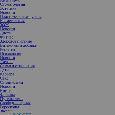
Антивирус
Стоматология
Эстетика
Новости
Пластическая хирургия
Косметология
ЗОЖ
Новости
Диеты
Фитнес
Здоровое питание
Витамины и добавки
Рецепты
Психология
Новости
Личное
Семья и отношения
Дети
Карьера
Секс
Стиль жизни
Новости
Книги
Фильмы
Путешествия
Свободное время
Гороскопы
Звезды
Витамин В12 отвечает за выработку гормона лептина, который