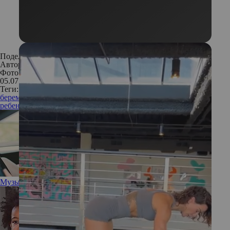
Поделиться:
Автор:
Редакция
Фото: Legion Media
05.07.2018
Теги:
беременность
беременность и роды
диабет
ожирение
диабет у
ребенка
дефицит витамина В12
Музыка за рулем защищает сердце