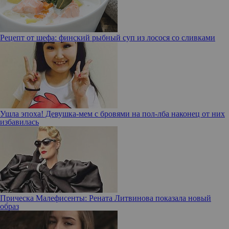
Рецепт от шефа: финский рыбный суп из лосося со сливками
Ушла эпоха! Девушка-мем с бровями на пол-лба наконец от них
избавилась
Прическа Малефисенты: Рената Литвинова показала новый
образ