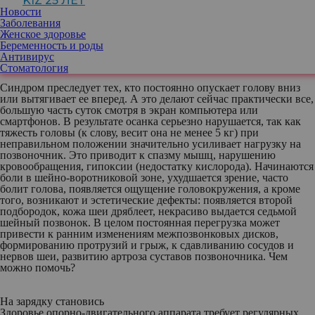
KIZ 25 ЛЕТ
давно, так как его симптомы появляются не только из-за
Новости
компьютера, но и в целом из-за длительной работы за
Заболевания
письменным столом, чтения. Просто современные технические
Женское здоровье
достижения усугубили заболевание и сделали его настоящей
Беременность и роды
болью современности.
Антивирус
Стоматология
Синдром преследует тех, кто постоянно опускает голову вниз
или вытягивает ее вперед. А это делают сейчас практически все,
большую часть суток смотря в экран компьютера или
смартфонов. В результате осанка серьезно нарушается, так как
тяжесть головы (к слову, весит она не менее 5 кг) при
неправильном положении значительно усиливает нагрузку на
позвоночник. Это приводит к спазму мышц, нарушению
кровообращения, гипоксии (недостатку кислорода). Начинаются
боли в шейно-воротниковой зоне, ухудшается зрение, часто
болит голова, появляется ощущение головокружения, а кроме
того, возникают и эстетические дефекты: появляется второй
подбородок, кожа шеи дряблеет, некрасиво выдается седьмой
шейный позвонок. В целом постоянная перегрузка может
привести к ранним изменениям межпозвонковых дисков,
формированию протрузий и грыж, к сдавливанию сосудов и
нервов шеи, развитию артроза суставов позвоночника. Чем
можно помочь?
На зарядку становись
Здоровье опорно-двигательного аппарата требует регулярных