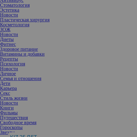
Антивирус
Стоматология
Эстетика
Новости
Пластическая хирургия
Косметология
ЗОЖ
Новости
Диеты
Фитнес
Здоровое питание
Витамины и добавки
Рецепты
Психология
Новости
Личное
Семья и отношения
Дети
Карьера
Секс
Стиль жизни
Компьютер приносит человеку не только пользу, но и вред — и
Новости
чего больше, еще вопрос. Все чаще возникают проблемы с
Книги
осанкой, зрением и даже психикой. При этом появляются и
Фильмы
достаточно специфические синдромы — например,
Путешествия
«компьютерной шеи».
Свободное время
Гороскопы
Звезды
Этот синдром хоть и получил современное название, известен