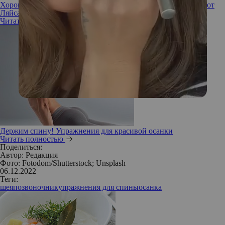
Хорошая растяжка и здоровый позвоночник: 2 упражнения от
Ляйсан Утяшевой
Читать полностью
Держим спину! Упражнения для красивой осанки
Читать полностью
Поделиться:
Автор:
Редакция
Фото: Fotodom/Shutterstock; Unsplash
06.12.2022
Теги:
шея
позвоночник
упражнения для спины
осанка