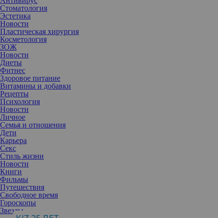
Антивирус
Стоматология
Эстетика
Новости
Пластическая хирургия
Косметология
ЗОЖ
Новости
Диеты
Фитнес
Здоровое питание
Витамины и добавки
Рецепты
Психология
Новости
Личное
Семья и отношения
Дети
Карьера
Секс
Стиль жизни
Новости
Книги
Фильмы
Путешествия
Свободное время
Гороскопы
Аллергия может возникнуть внезапно, причем, не только в
Звезды
детском возрасте, но и у взрослых любого возраста. Сыпь на