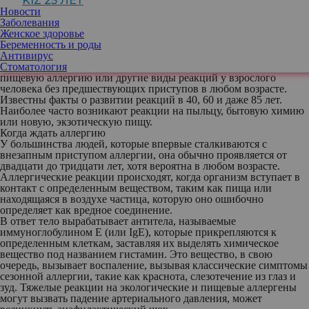
KIZ 25 ЛЕТ
коже, чихание или зуд глаз, тошнота, понос – важно знать, как
Новости
быстро справиться с внезапным приступом.
Заболевания
Эксперты не уверены, почему некоторые люди восприимчивы к
Женское здоровье
ней, а другие нет. Если у человека никогда раньше не было
Беременность и роды
проблем с пыльцой, он можете не сразу осознать, что внезапные
Антивирус
приступы чихания и слезотечения могут быть вызваны
Стоматология
симптомами аллергии. Но можно приобрести сезонную,
пищевую аллергию или другие виды реакций у взрослого
человека без предшествующих приступов в любом возрасте.
Известны факты о развитии реакций в 40, 60 и даже 85 лет.
Наиболее часто возникают реакции на пыльцу, бытовую химию
или новую, экзотическую пищу.
Когда ждать аллергию
У большинства людей, которые впервые сталкиваются с
внезапным приступом аллергии, она обычно проявляется от
двадцати до тридцати лет, хотя вероятна в любом возрасте.
Аллергические реакции происходят, когда организм вступает в
контакт с определенным веществом, таким как пища или
находящаяся в воздухе частица, которую оно ошибочно
определяет как вредное соединение.
В ответ тело вырабатывает антитела, называемые
иммуноглобулином Е (или IgE), которые прикрепляются к
определенным клеткам, заставляя их выделять химическое
вещество под названием гистамин. Это вещество, в свою
очередь, вызывает воспаление, вызывая классические симптомы
сезонной аллергии, такие как краснота, слезотечение из глаз и
зуд. Тяжелые реакции на экологические и пищевые аллергены
могут вызвать падение артериального давления, может