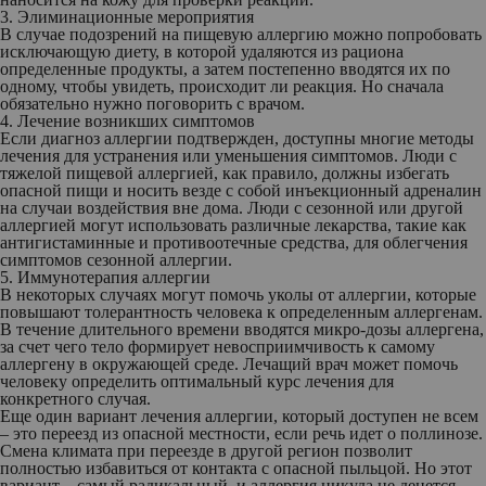
3. Элиминационные мероприятия
В случае подозрений на пищевую аллергию можно попробовать
исключающую диету, в которой удаляются из рациона
определенные продукты, а затем постепенно вводятся их по
одному, чтобы увидеть, происходит ли реакция. Но сначала
обязательно нужно поговорить с врачом.
4. Лечение возникших симптомов
Если диагноз аллергии подтвержден, доступны многие методы
лечения для устранения или уменьшения симптомов. Люди с
тяжелой пищевой аллергией, как правило, должны избегать
опасной пищи и носить везде с собой инъекционный адреналин
на случаи воздействия вне дома. Люди с сезонной или другой
аллергией могут использовать различные лекарства, такие как
антигистаминные и противоотечные средства, для облегчения
симптомов сезонной аллергии.
5. Иммунотерапия аллергии
В некоторых случаях могут помочь уколы от аллергии, которые
повышают толерантность человека к определенным аллергенам.
В течение длительного времени вводятся микро-дозы аллергена,
за счет чего тело формирует невосприимчивость к самому
аллергену в окружающей среде. Лечащий врач может помочь
человеку определить оптимальный курс лечения для
конкретного случая.
Еще один вариант лечения аллергии, который доступен не всем
– это переезд из опасной местности, если речь идет о поллинозе.
Смена климата при переезде в другой регион позволит
полностью избавиться от контакта с опасной пыльцой. Но этот
вариант – самый радикальный, и аллергия никуда не денется,