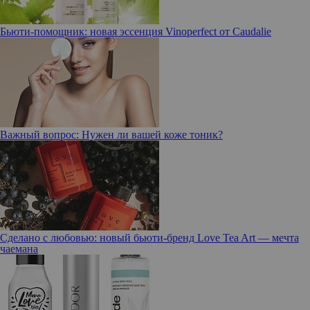
Бьюти-помощник: новая эссенция Vinoperfect от Caudalie
Важный вопрос: Нужен ли вашей коже тоник?
Сделано с любовью: новый бьюти-бренд Love Tea Art — мечта
чаемана