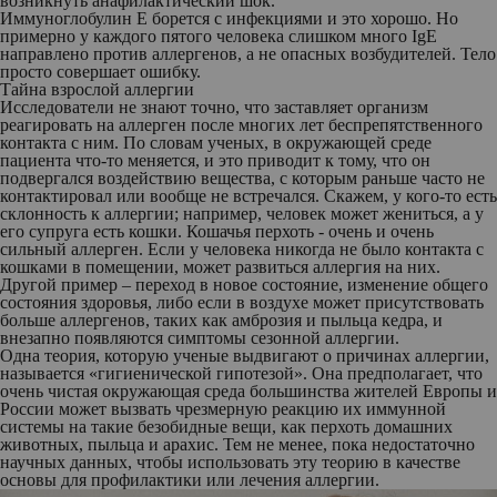
возникнуть анафилактический шок.
Иммуноглобулин Е борется с инфекциями и это хорошо. Но
примерно у каждого пятого человека слишком много IgE
направлено против аллергенов, а не опасных возбудителей. Тело
просто совершает ошибку.
Тайна взрослой аллергии
Исследователи не знают точно, что заставляет организм
реагировать на аллерген после многих лет беспрепятственного
контакта с ним. По словам ученых, в окружающей среде
пациента что-то меняется, и это приводит к тому, что он
подвергался воздействию вещества, с которым раньше часто не
контактировал или вообще не встречался. Скажем, у кого-то есть
склонность к аллергии; например, человек может жениться, а у
его супруга есть кошки. Кошачья перхоть - очень и очень
сильный аллерген. Если у человека никогда не было контакта с
кошками в помещении, может развиться аллергия на них.
Другой пример – переход в новое состояние, изменение общего
состояния здоровья, либо если в воздухе может присутствовать
больше аллергенов, таких как амброзия и пыльца кедра, и
внезапно появляются симптомы сезонной аллергии.
Одна теория, которую ученые выдвигают о причинах аллергии,
называется «гигиенической гипотезой». Она предполагает, что
очень чистая окружающая среда большинства жителей Европы и
России может вызвать чрезмерную реакцию их иммунной
системы на такие безобидные вещи, как перхоть домашних
животных, пыльца и арахис. Тем не менее, пока недостаточно
научных данных, чтобы использовать эту теорию в качестве
основы для профилактики или лечения аллергии.