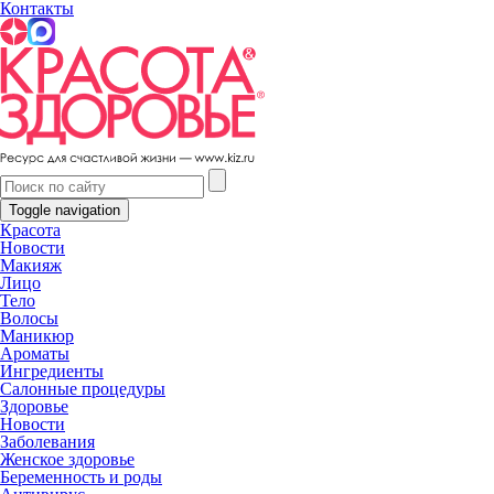
Контакты
Главная
Колумнисты
Колумнист
Toggle navigation
Красота
Новости
Макияж
Лицо
Тело
Волосы
Маникюр
Ароматы
Ингредиенты
Салонные процедуры
Рыбникова Марина
Здоровье
Коуч
Новости
Создатель Международной Ассоциации Neo Lady.
Заболевания
Сертифицированный коуч, гипнотерапевт
Женское здоровье
Все публикации колумниста
Беременность и роды