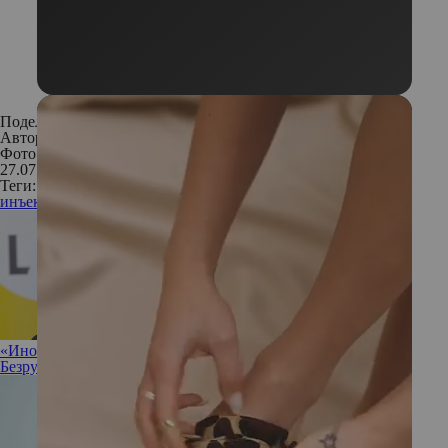
Поделиться:
Автор:
Екатерина Семенова
Фото: Istockphoto
27.07.2019
Теги:
инъекционные методики
«Иногда полезно разрешить себе ничего не делать»: Ирина
Безрукова не против прокрастинации