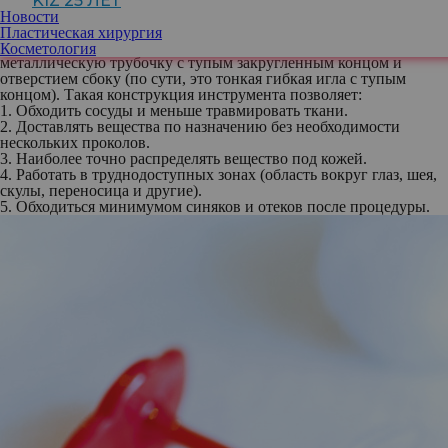
KIZ 25 ЛЕТ
Казалось бы, чем еще можно сделать инъекцию, как не
Новости
шприцем. Но в эстетической медицине есть и другой
Пластическая хирургия
инструмент – канюля. Она представляет из себя тончайшую
Косметология
металлическую трубочку с тупым закругленным концом и
отверстием сбоку (по сути, это тонкая гибкая игла с тупым
концом). Такая конструкция инструмента позволяет:
1. Обходить сосуды и меньше травмировать ткани.
2. Доставлять вещества по назначению без необходимости
нескольких проколов.
3. Наиболее точно распределять вещество под кожей.
4. Работать в труднодоступных зонах (область вокруг глаз, шея,
скулы, переносица и другие).
5. Обходиться минимумом синяков и отеков после процедуры.