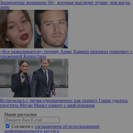
Знаменитые женщины 50+, которые выглядят лучше, чем когда-
либо
«Все разваливается»: почему Арми Хаммер разорвал помолвку с
уроженкой Казахстана
Встречалась с двумя одновременно: как принцу Гарри удалось
простить Меган Маркл измену с шеф-поваром
Наши рассылки
Согласен с
соглашением об использовании
информационного ресурса