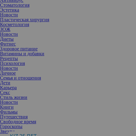
Антивирус
Стоматология
Эстетика
Новости
Пластическая хирургия
Косметология
ЗОЖ
Новости
Диеты
Фитнес
Здоровое питание
Витамины и добавки
Рецепты
Психология
Новости
Личное
Семья и отношения
Дети
Карьера
Секс
25 февраля в Милане стартовала местная Неделя моды, в рамках
Стиль жизни
которой бренды презентовали свои коллекции для следующего
Новости
осенне-зимнего сезона. Что уж говорить, начало получилось
Книги
достаточно ярким — открылось мероприятие дебютом Марии
Фильмы
Грации Кьюри на посту креативного директора марки Fendi.
Путешествия
Рассказываем, чем нам запомнится этот показ.
Свободное время
Миланская неделя моды в этот раз стала, пожалуй, самой
Гороскопы
ожидаемой из всей «большой четверки» в индустрии. Причиной
Звезды
этому стало большое количество дебютов, которые или уже