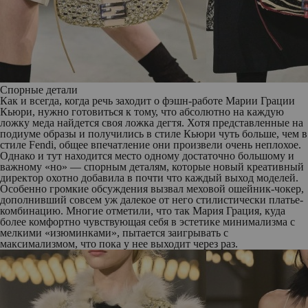
Спорные детали
Как и всегда, когда речь заходит о фэшн-работе Марии Грации
Кьюри, нужно готовиться к тому, что абсолютно на каждую
ложку меда найдется своя ложка дегтя. Хотя представленные на
подиуме образы и получились в стиле Кьюри чуть больше, чем в
стиле Fendi, общее впечатление они произвели очень неплохое.
Однако и тут находится место одному достаточно большому и
важному «но» — спорным деталям, которые новый креативный
директор охотно добавила в почти что каждый выход моделей.
Особенно громкие обсуждения вызвал меховой ошейник-чокер,
дополнивший совсем уж далекое от него стилистически платье-
комбинацию. Многие отметили, что так Мария Грация, куда
более комфортно чувствующая себя в эстетике минимализма с
мелкими «изюминками», пытается заигрывать с
максимализмом, что пока у нее выходит через раз.