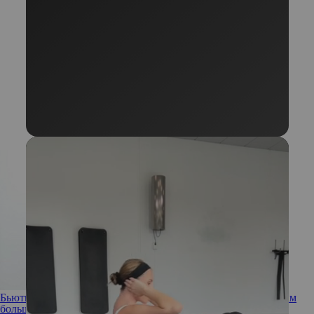
Бьюти-образы Лондонской недели моды: кто запомнился нам
больше всего