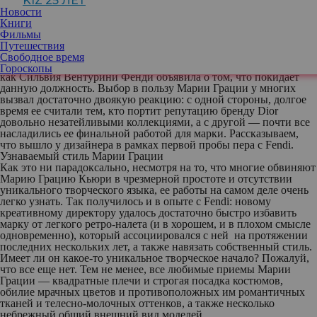
KIZ 25 ЛЕТ
успели состояться, или только предстоят. Ярчайшим из них и
Новости
наиболее обсуждаемым задолго до реального шоу стал показ
Книги
итальянского люксового бренда Fendi, где на посту креативного
Фильмы
директора дебютировала Мария Грация Кьюри. О назначении
Путешествия
дизайнера, ранее работавшей на аналогичной позиции в Dior,
Свободное время
стало известно в конце прошлого года, почти сразу после того,
Гороскопы
как Сильвия Вентурини Фенди объявила о том, что покидает
данную должность. Выбор в пользу Марии Грации у многих
вызвал достаточно двоякую реакцию: с одной стороны, долгое
время ее считали тем, кто портит репутацию бренду Dior
довольно незатейливыми коллекциями, а с другой — почти все
насладились ее финальной работой для марки. Рассказываем,
что вышло у дизайнера в рамках первой пробы пера с Fendi.
Узнаваемый стиль Марии Грации
Как это ни парадоксально, несмотря на то, что многие обвиняют
Марию Грацию Кьюри в чрезмерной простоте и отсутствии
уникального творческого языка, ее работы на самом деле очень
легко узнать. Так получилось и в опыте с Fendi: новому
креативному директору удалось достаточно быстро избавить
марку от легкого ретро-налета (и в хорошем, и в плохом смысле
одновременно), который ассоциировался с ней на протяжении
последних нескольких лет, а также навязать собственный стиль.
Имеет ли он какое-то уникальное творческое начало? Пожалуй,
что все еще нет. Тем не менее, все любимые приемы Марии
Грации — квадратные плечи и строгая посадка костюмов,
обилие мрачных цветов и противоположных им романтичных
тканей и телесно-молочных оттенков, а также несколько
небрежный общий внешний вид моделей.