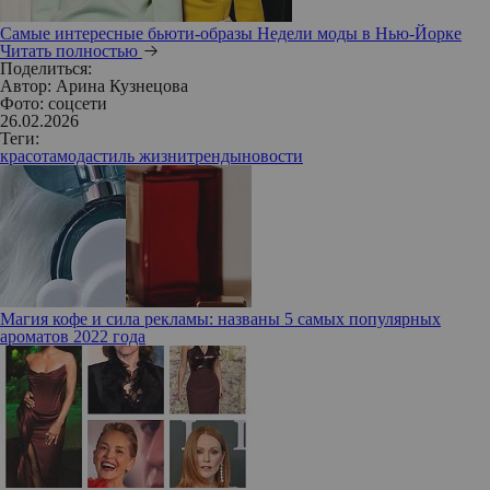
Самые интересные бьюти-образы Недели моды в Нью-Йорке
Читать полностью
Поделиться:
Автор:
Арина Кузнецова
Фото: соцсети
26.02.2026
Теги:
красота
мода
стиль жизни
тренды
новости
Магия кофе и сила рекламы: названы 5 самых популярных
ароматов 2022 года