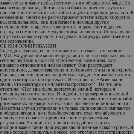
зачастую занижают цены, поэтому к ним обращаются чаще. Но
мы всегда должны действовать на благо пациентов, думать о
последствиях и делать все, чтобы получить хороший результат. К
сожалению, многие не рассматривают эстетическую хирургию
как специальность, они прибегают к помощи других
специалистов, стараются сэкономить, и даже едут в другую
страну за сомнительным улучшением внешности. Иногда лучше
потратить больше средств, но сделать процедуру качественно и
без осложнений.
ОБ ИНФОРМИРОВАНИИ
Еще один «тренд», если его можно так назвать, это влияние
СМИ. На удивление многие представители этой сферы считают
себя экспертами в области эстетической медицины, хотя
никакого отношения к ней не имеют. Они рассуждают
категорично, делают заявления и публикуют статьи в интернете.
Однажды ко мне пришла пациентка с грудными имплантатами,
один из которых стал протекать. Я ее спросил: «Разве вы не
знали, что некоторые имплантаты протекают?» На что она
ответила: «Нет, мне было достаточно знаний, которые я
почерпнула из интернета». И подобных примеров множество!
Также часто публикуют материалы о малоизвестных или крайне
рискованных операциях и их якобы абсолютной безопасности.
Известны случаи установки не только силиконовых имплантов
в области ягодиц, но и безоболочечного геля, что абсолютно
недопустимо и может привести к катастрофическим
результатам. А пациенты, прочитав подобные статьи,
воспринимают такие процедуры как лишенные всякого риска. Я
очень хорошо отношусь к прессе, это огромная ответственность