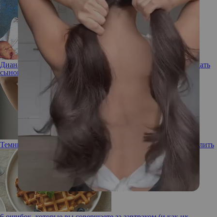
Диана была против: какие «вековые» имена Карл III хотел дать
сыновьям Уильяму и Гарри
Темные впадины: почему подмышки черные и как их осветлить
6 ошибок, которые вы совершаете за завтраком (и как их