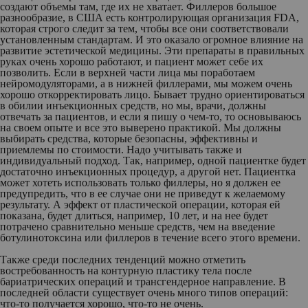
создают объемы там, где их не хватает. Филлеров большое
разнообразие, в США есть контролирующая организация FDA,
которая строго следит за тем, чтобы все они соответствовали
установленным стандартам. И это оказало огромное влияние на
развитие эстетической медицины. Эти препараты в правильных
руках очень хорошо работают, и пациент может себе их
позволить. Если в верхней части лица мы поработаем
нейромодуляторами, а в нижней филлерами, мы можем очень
хорошо откорректировать лицо. Бывает трудно ориентироваться
в обилии инъекционных средств, но мы, врачи, должны
отвечать за пациентов, и если я пишу о чем-то, то основываюсь
на своем опыте и все это выверено практикой. Мы должны
выбирать средства, которые безопасны, эффективны и
приемлемы по стоимости. Надо учитывать также и
индивидуальный подход. Так, например, одной пациентке будет
достаточно инъекционных процедур, а другой нет. Пациентка
может хотеть использовать только филлеры, но я должен ее
предупредить, что в ее случае они не приведут к желаемому
результату. А эффект от пластической операции, которая ей
показана, будет длиться, например, 10 лет, и на нее будет
потрачено сравнительно меньше средств, чем на введение
ботулинотоксина или филлеров в течение всего этого времени.
Также среди последних тенденций можно отметить
востребованность на контурную пластику тела после
бариатрических операций и трансгендерное направление. В
последней области существует очень много типов операций:
что-то получается хорошо, что-то не очень.