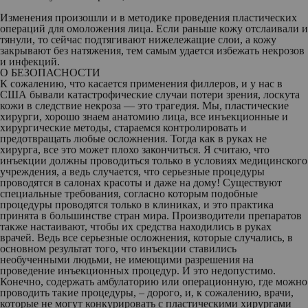
Изменения произошли и в методике проведения пластических
операций для омоложения лица. Если раньше кожу отслаивали и
тянули, то сейчас подтягивают нижележащие слои, а кожу
закрывают без натяжения, тем самым удается избежать некрозов
и инфекций.
О БЕЗОПАСНОСТИ
К сожалению, что касается применения филлеров, и у нас в
США бывали катастрофические случаи потери зрения, лоскута
кожи в следствие некроза — это трагедия. Мы, пластические
хирурги, хорошо знаем анатомию лица, все инъекционные и
хирургические методы, стараемся контролировать и
предотвращать любые осложнения. Тогда как в руках не
хирурга, все это может плохо закончиться. Я считаю, что
инъекции должны проводиться только в условиях медицинского
учреждения, а ведь случается, что серьезные процедуры
проводятся в салонах красоты и даже на дому! Существуют
специальные требования, согласно которым подобные
процедуры проводятся только в клиниках, и это практика
принята в большинстве стран мира. Производители препаратов
также настаивают, чтобы их средства находились в руках
врачей. Ведь все серьезные осложнения, которые случались, в
основном результат того, что инъекции ставились
необученными людьми, не имеющими разрешения на
проведение инъекционных процедур. И это недопустимо.
Конечно, содержать амбулаторию или операционную, где можно
проводить такие процедуры, – дорого, и, к сожалению, врачи,
которые не могут конкурировать с пластическими хирургами