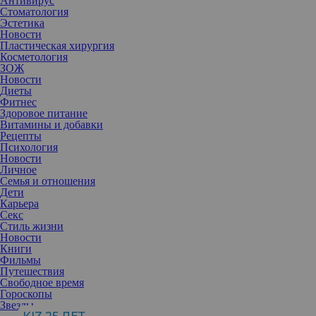
Антивирус
Американской ассоциации по
Стоматология
аккредитации амбулаторных
Эстетика
хирургических учреждений, автор знаменитого трехтомника
Новости
«Искусство эстетической хирургии»
Пластическая хирургия
Косметология
ЗОЖ
Kруглый стол «Грудь & лицо: эволюция трендов эстетической
Новости
медицины» был организован на базе обучающего курса для
Диеты
пластических хирургов России «Классики пластической
Фитнес
хирургии». Фоад Нахаи принял участие мероприятиях и в своих
Здоровое питание
выступлениях отметил схожесть трендов и проблем
Витамины и добавки
эстетической медицины во всем мире.
Рецепты
О ТЕНДЕНЦИЯХ
Психология
«Я
Новости
Личное
Семья и отношения
Дети
Карьера
Секс
Стиль жизни
Новости
Книги
Фильмы
Путешествия
Свободное время
Гороскопы
Звезды