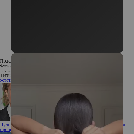
Поделиться:
Фото: Istockphoto
15.12.2019
Теги:
эстетическая медицина
новости
тренды
Лучший друг – виноватый бывший: как Брэд Питт заслужил
прощение Дженнифер Энистон, несмотря на новый роман