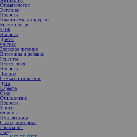
Антивирус
Стоматология
Эстетика
Новости
Пластическая хирургия
Косметология
ЗОЖ
Новости
Диеты
Фитнес
Здоровое питание
Витамины и добавки
Рецепты
Психология
Новости
Личное
Семья и отношения
Дети
Карьера
Секс
Стиль жизни
Новости
Книги
Фильмы
Бариатрическая операция — важный шаг на пути к здоровью, но
Путешествия
стремительное снижение веса нередко влечет за собой
Свободное время
эстетические проблемы. Растянутая, обвисшая кожа на животе,
Гороскопы
руках, бедрах и других участках тела может стать источником
Звезды
психологического дискомфорта и даже физических неудобств.