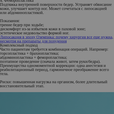
4. Феморопластика
Подтяжка внутренней поверхности бедер. Устраняет обвисание
кожи, улучшает контур ног. Может сочетаться с липосакцией
или абдоминопластикой.
Показания:
трение бедер при ходьбе;
дискомфорт из‑за избытков кожи в паховой зоне;
эстетическое недовольство формой ног.
Липосакция в эпоху Оземпика: почему хирургия все еще нужна,
несмотря на препараты для похудения
Комплексный подход
Часто пациентам требуется комбинация операций. Например:
торсопластика + брахиопластика;
абдоминопластика + феморопластика;
поэтапное проведение (сначала живот, затем руки/бедра).
Преимущества одномоментной коррекции:
одна анестезия и
реабилитационный период,
гармоничное преображение всего
тела.
Риски: повышенная нагрузка на организм, более длительный
восстановительный этап.