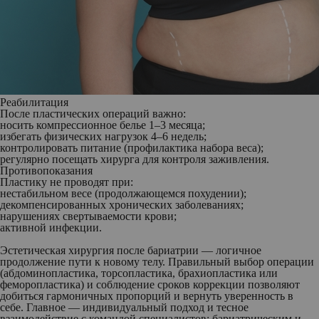
Реабилитация
После пластических операций важно:
носить компрессионное белье 1–3 месяца;
избегать физических нагрузок 4–6 недель;
контролировать питание (профилактика набора веса);
регулярно посещать хирурга для контроля заживления.
Противопоказания
Пластику не проводят при:
нестабильном весе (продолжающемся похудении);
декомпенсированных хронических заболеваниях;
нарушениях свертываемости крови;
активной инфекции.
Эстетическая хирургия после бариатрии — логичное
продолжение пути к новому телу. Правильный выбор операции
(абдоминопластика, торсопластика, брахиопластика или
феморопластика) и соблюдение сроков коррекции позволяют
добиться гармоничных пропорций и вернуть уверенность в
себе. Главное — индивидуальный подход и тесное
взаимодействие с командой специалистов: бариатрическим и