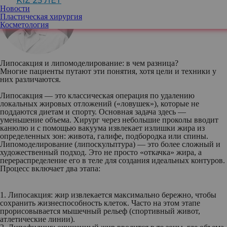
KIZ 25 ЛЕТ
Новости
Жорж Альхамат
и
, пластический хирург,
Пластическая хирургия
маммолог сети клиники «Семейная»
Косметология
Липосакция и липомоделирование: в чем разница?
Многие пациенты путают эти понятия, хотя цели и техники у
них различаются.
Липосакция
— это классическая операция по удалению
локальных жировых отложений («ловушек»), которые не
поддаются диетам и спорту. Основная задача здесь —
уменьшение объема. Хирург через небольшие проколы вводит
канюлю и с помощью вакуума извлекает излишки жира из
определенных зон: живота, галифе, подбородка или спины.
Липомоделирование (липоскульптура)
— это более сложный и
художественный подход. Это не просто «откачка» жира, а
перераспределение его в теле для создания идеальных контуров.
Процесс включает два этапа:
1.
Липосакция
: жир извлекается максимально бережно, чтобы
сохранить жизнеспособность клеток. Часто на этом этапе
прорисовывается мышечный рельеф (спортивный живот,
атлетические линии).