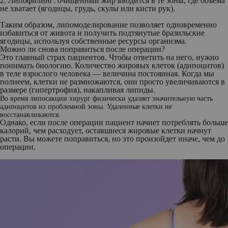
2.
Липофилинг
: очищенный жир вводится в те зоны, где объема
не хватает (ягодицы, грудь, скулы или кисти рук).
Таким образом, липомоделирование позволяет одновременно
избавиться от живота и получить подтянутые бразильские
ягодицы, используя собственные ресурсы организма.
Можно ли снова поправиться после операции?
Это главный страх пациентов. Чтобы ответить на него, нужно
понимать биологию. Количество жировых клеток (адипоцитов)
в теле взрослого человека — величина постоянная. Когда мы
полнеем, клетки не размножаются, они просто увеличиваются в
размере (гипертрофия), накапливая липиды.
Во время липосакции хирург физически удаляет значительную часть
адипоцитов из проблемной зоны. Удаленные клетки не
восстанавливаются.
Однако, если после операции пациент начнет потреблять больше
калорий, чем расходует, оставшиеся жировые клетки начнут
расти. Вы можете поправиться, но это произойдет иначе, чем до
операции.