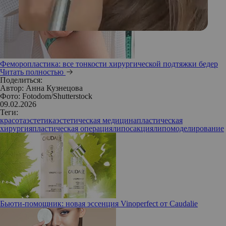
Феморопластика: все тонкости хирургической подтяжки бедер
Читать полностью
Поделиться:
Автор:
Анна Кузнецова
Фото: Fotodom/Shutterstock
09.02.2026
Теги:
красота
эстетика
эстетическая медицина
пластическая
хирургия
пластическая операция
липосакция
липомоделирование
Бьюти-помощник: новая эссенция Vinoperfect от Caudalie