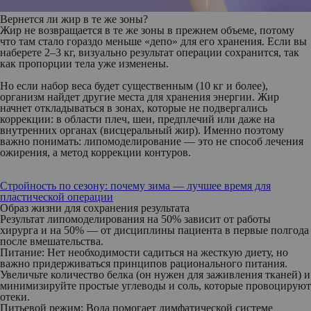
Вернется ли жир в те же зоны?
Жир не возвращается в те же зоны в прежнем объеме, потому
что там стало гораздо меньше «депо» для его хранения. Если вы
наберете 2–3 кг, визуально результат операции сохранится, так
как пропорции тела уже изменены.
Но если набор веса будет существенным (10 кг и более),
организм найдет другие места для хранения энергии. Жир
начнет откладываться в зонах, которые не подвергались
коррекции: в области плеч, шеи, предплечий или даже на
внутренних органах (висцеральный жир). Именно поэтому
важно понимать: липомоделирование — это не способ лечения
ожирения, а метод коррекции контуров.
Стройность по сезону: почему зима — лучшее время для
пластической операции
Образ жизни для сохранения результата
Результат липомоделирования на 50% зависит от работы
хирурга и на 50% — от дисциплины пациента в первые полгода
после вмешательства.
Питание:
Нет необходимости садиться на жесткую диету, но
важно придерживаться принципов рационального питания.
Увеличьте количество белка (он нужен для заживления тканей) и
минимизируйте простые углеводы и соль, которые провоцируют
отеки.
Питьевой режим:
Вода помогает лимфатической системе