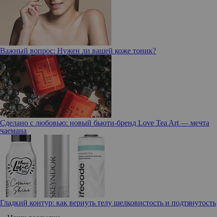
Важный вопрос: Нужен ли вашей коже тоник?
Сделано с любовью: новый бьюти-бренд Love Tea Art — мечта
чаемана
Гладкий контур: как вернуть телу шелковистость и подтянутость