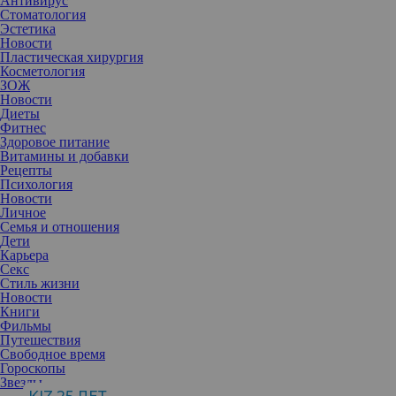
Антивирус
Стоматология
Эстетика
Новости
Пластическая хирургия
Косметология
ЗОЖ
Новости
Диеты
Фитнес
Здоровое питание
Витамины и добавки
Рецепты
Психология
Новости
Личное
Семья и отношения
Дети
Карьера
Секс
Сегодня пластический хирург работает как скульптор, не просто
Стиль жизни
убирая лишнее, а создавая гармоничные пропорции. Эксперт
Новости
рассказал, чем отличаются популярные методы коррекции
Книги
фигуры, и ответил на самые острые вопросы о долговечности
Фильмы
результата.
Путешествия
Свободное время
Гороскопы
Звезды