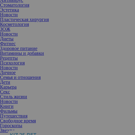
Антивирус
Стоматология
Эстетика
Новости
Пластическая хирургия
Косметология
ЗОЖ
Новости
Диеты
Фитнес
Здоровое питание
Витамины и добавки
Рецепты
Психология
Новости
Личное
Семья и отношения
Дети
Карьера
Секс
Любое хирургическое вмешательство, даже самое ювелирное,
Стиль жизни
оставляет после себя след. И если сразу после операции мы
Новости
концентрируемся на отеках и заживлении, то спустя пару
Книги
месяцев главным вопросом становится насколько тонким и
Фильмы
незаметным получится рубец. Современная медицина
Путешествия
предлагает эффективное решение — лазерную шлифовку. Но
Свободное время
важно понимать, что это не просто косметическая процедура, а
Гороскопы
серьезный этап реабилитации, требующий грамотного подхода и
Звезды
терпения.