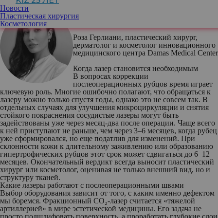
KIZ 25 ЛЕТ
Новости
Пластическая хирургия
Косметология
Роза Герлиани
, пластический хирург,
дерматолог и косметолог инновационного
медицинского центра Damas Medical Center
Когда лазер становится необходимым
В вопросах коррекции
послеоперационных рубцов время играет
ключевую роль. Многие ошибочно полагают, что обращаться к
лазеру можно только спустя годы, однако это не совсем так. В
отдельных случаях для улучшения микроциркуляции и снятия
стойкого покраснения сосудистые лазеры могут быть
задействованы уже через месяц-два после операции. Чаще всего
к ней приступают не раньше, чем через 3–6 месяцев, когда рубец
уже сформировался, но еще податлив для изменений. При
склонности кожи к длительному заживлению или образованию
гипертрофических рубцов этот срок может сдвигаться до 6–12
месяцев. Окончательный вердикт всегда выносит пластический
хирург или косметолог, оценивая не только внешний вид, но и
структуру тканей.
Какие лазеры работают с послеоперационными швами
Выбор оборудования зависит от того, с каким именно дефектом
мы боремся. Фракционный CO₂-лазер считается «тяжелой
артиллерией» в мире эстетической медицины. Его задача не
просто подшлифовать поверхность, а проработать глубокие слои