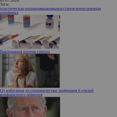
03.07.2026
Теги:
пластическая операция
шов
швы
восстановление
лазерная
шлифовка
Вакцинация против гриппа
От избегания до соперничества: разбираем 6 стилей
конфликтного общения