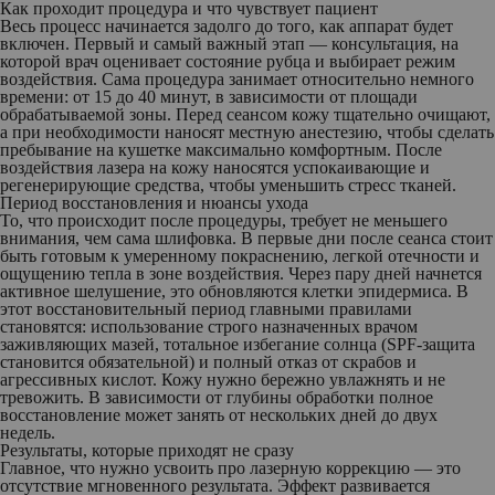
Как проходит процедура и что чувствует пациент
Весь процесс начинается задолго до того, как аппарат будет
включен. Первый и самый важный этап — консультация, на
которой врач оценивает состояние рубца и выбирает режим
воздействия. Сама процедура занимает относительно немного
времени: от 15 до 40 минут, в зависимости от площади
обрабатываемой зоны. Перед сеансом кожу тщательно очищают,
а при необходимости наносят местную анестезию, чтобы сделать
пребывание на кушетке максимально комфортным. После
воздействия лазера на кожу наносятся успокаивающие и
регенерирующие средства, чтобы уменьшить стресс тканей.
Период восстановления и нюансы ухода
То, что происходит после процедуры, требует не меньшего
внимания, чем сама шлифовка. В первые дни после сеанса стоит
быть готовым к умеренному покраснению, легкой отечности и
ощущению тепла в зоне воздействия. Через пару дней начнется
активное шелушение, это обновляются клетки эпидермиса. В
этот восстановительный период главными правилами
становятся: использование строго назначенных врачом
заживляющих мазей, тотальное избегание солнца (SPF-защита
становится обязательной) и полный отказ от скрабов и
агрессивных кислот. Кожу нужно бережно увлажнять и не
тревожить. В зависимости от глубины обработки полное
восстановление может занять от нескольких дней до двух
недель.
Результаты, которые приходят не сразу
Главное, что нужно усвоить про лазерную коррекцию — это
отсутствие мгновенного результата. Эффект развивается