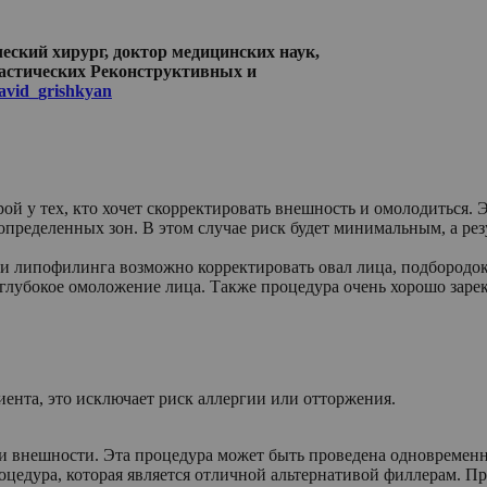
кий хирург, доктор медицинских наук,
тических Реконструктивных и
vid_grishkyan
й у тех, кто хочет скорректировать внешность и омолодиться. 
пределенных зон. В этом случае риск будет минимальным, а ре
и липофилинга возможно корректировать овал лица, подбородок
глубокое омоложение лица. Также процедура очень хорошо зарек
ента, это исключает риск аллергии или отторжения.
 внешности. Эта процедура может быть проведена одновременно
роцедура, которая является отличной альтернативой филлерам.