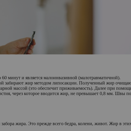
о 60 минут и является малоинвазивной (малотравматичной).
орой забирают жир методом липосакции. Полученный жир очища
арной массой (это обеспечит приживаемость). Далее при помо
ерстия, через которое вводится жир, не превышает 0,8 мм. Швы 
забора жира. Это прежде всего бедра, колени, живот. Жир в эти