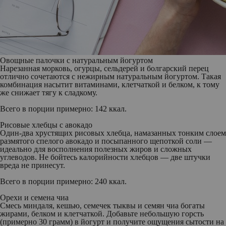
Овощные палочки с натуральным йогуртом
Нарезанная морковь, огурцы, сельдерей и болгарский перец
отлично сочетаются с нежирным натуральным йогуртом. Такая
комбинация насытит витаминами, клетчаткой и белком, к тому
же снижает тягу к сладкому.
Всего в порции примерно: 142 ккал.
Рисовые хлебцы с авокадо
Один-два хрустящих рисовых хлебца, намазанных тонким слоем
размятого спелого авокадо и посыпанного щепоткой соли —
идеально для восполнения полезных жиров и сложных
углеводов. Не бойтесь калорийности хлебцов — две штучки
вреда не принесут.
Всего в порции примерно: 240 ккал.
Орехи и семена чиа
Смесь миндаля, кешью, семечек тыквы и семян чиа богаты
жирами, белком и клетчаткой. Добавьте небольшую горсть
(примерно 30 грамм) в йогурт и получите ощущения сытости на