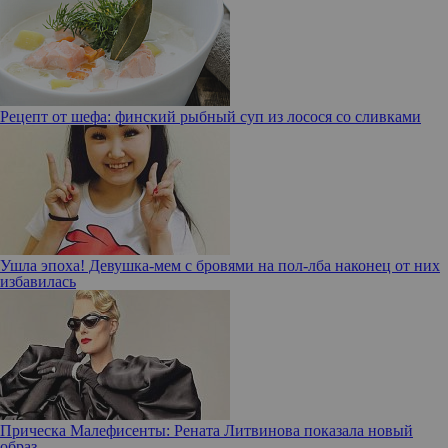
Рецепт от шефа: финский рыбный суп из лосося со сливками
Ушла эпоха! Девушка-мем с бровями на пол-лба наконец от них
избавилась
Прическа Малефисенты: Рената Литвинова показала новый
образ