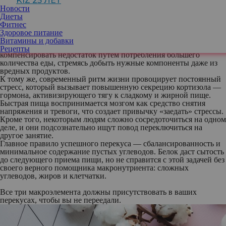
KIZ 25 ЛЕТ
быстрое падение уровня сахара, появляется усталость и вновь
Новости
желание снова перекусить. Так формируется замкнутый круг
Диеты
зависимости от вредных продуктов.
Фитнес
Часто причиной постоянного желания перекусить бывает
Здоровое питание
дефицит жизненно важных веществ в организме, таких как
Витамины и добавки
белки, жиры, минералы и витамины. Организм пытается
Рецепты
компенсировать недостаток путем потребления большего
количества еды, стремясь добыть нужные компоненты даже из
вредных продуктов.
К тому же, современный ритм жизни провоцирует постоянный
стресс, который вызывает повышенную секрецию кортизола —
гормона, активизирующего тягу к сладкому и жирной пище.
Быстрая пища воспринимается мозгом как средство снятия
напряжения и тревоги, что создает привычку «заедать» стрессы.
Кроме того, некоторым людям сложно сосредоточиться на одном
деле, и они подсознательно ищут повод переключиться на
другое занятие.
Главное правило успешного перекуса — сбалансированность и
минимальное содержание пустых углеводов. Белок даст сытость
до следующего приема пищи, но не справится с этой задачей без
своего верного помощника макронутриента: сложных
углеводов, жиров и клетчатки.
Все три макроэлемента должны присутствовать в ваших
перекусах, чтобы вы не переедали.