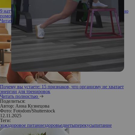
9 натуральных слабительных средств, которые действительно
помогают при запорах
Читать полностью
Почему вы устаете: 15 признаков, что организму не хватает
энергии для тренировок
Читать полностью
Поделиться:
Автор:
Анна Кузнецова
Фото: Fotodom/Shutterstock
12.11.2025
Теги:
зож
здоровое питание
здоровье
диеты
перекусы
питание